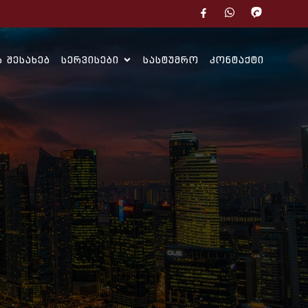
Ს ᲨᲔᲡᲐᲮᲔᲑ
ᲡᲔᲠᲕᲘᲡᲔᲑᲘ
ᲡᲐᲡᲢᲣᲛᲠᲝ
ᲙᲝᲜᲢᲐᲥᲢᲘ