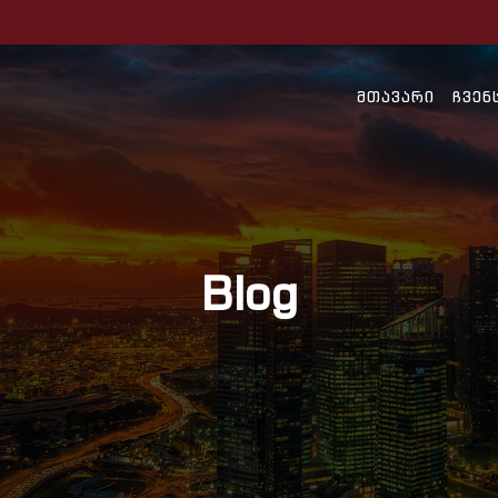
ᲛᲗᲐᲕᲐᲠᲘ
ᲩᲕᲔᲜ
Blog