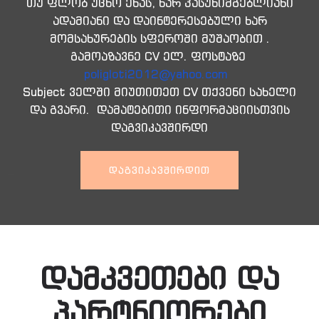
თუ ფლობ უცხო ენას, ხარ პასუხიმგებლიანი
ადამიანი და დაინტერესებული ხარ
მომსახურების სფეროში მუშაობით .
გამოაზავნე CV ელ. ფოსტაზე
poligloti2012@yahoo.com
Subject ველში მიუთითეთ CV თქვენი სახელი
და გვარი. დამატებითი ინფორმაციისთვის
დაგვიკავშირდი
ᲓᲐᲒᲕᲘᲙᲐᲕᲨᲘᲠᲓᲘᲗ
დამკვეთები და
პარტნიორები