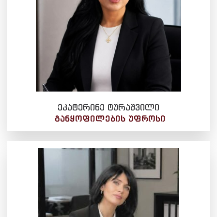
ეკატერინე ტურაშვილი
ᲒᲐᲜᲧᲝᲤᲘᲚᲔᲑᲘᲡ ᲣᲤᲠᲝᲡᲘ