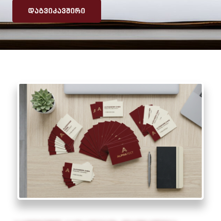
ᲓᲐᲒᲕᲘᲙᲐᲕᲨᲘᲠᲘ