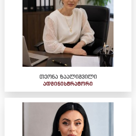
თეონა ზაალიშვილი
ᲐᲓᲛᲘᲜᲘᲡᲢᲠᲐᲢᲝᲠᲘ