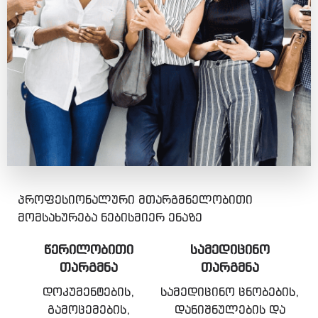
პროფესიონალური მთარგმნელობითი
მომსახურება ნებისმიერ ენაზე
ᲬᲔᲠᲘᲚᲝᲑᲘᲗᲘ
ᲡᲐᲛᲔᲓᲘᲪᲘᲜᲝ
ᲗᲐᲠᲒᲛᲜᲐ
ᲗᲐᲠᲒᲛᲜᲐ
დოკუმენტების,
სამედიცინო ცნობების,
გამოცემების,
დანიშნულების და