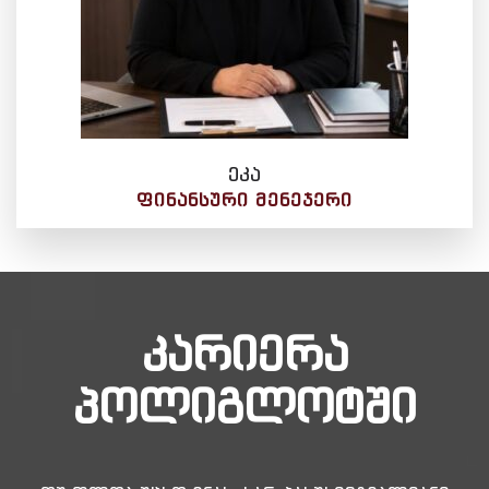
ეკა
ᲤᲘᲜᲐᲜᲡᲣᲠᲘ ᲛᲔᲜᲔᲯᲔᲠᲘ
კარიერა
პოლიგლოტში