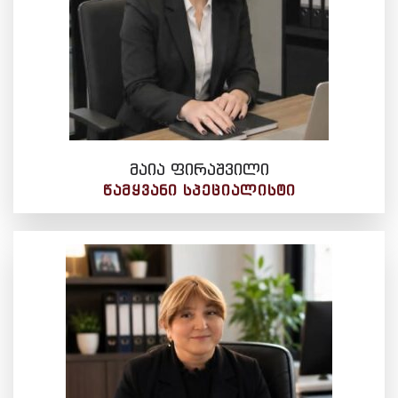
მაია ფირაშვილი
ᲬᲐᲛᲧᲕᲐᲜᲘ ᲡᲞᲔᲪᲘᲐᲚᲘᲡᲢᲘ