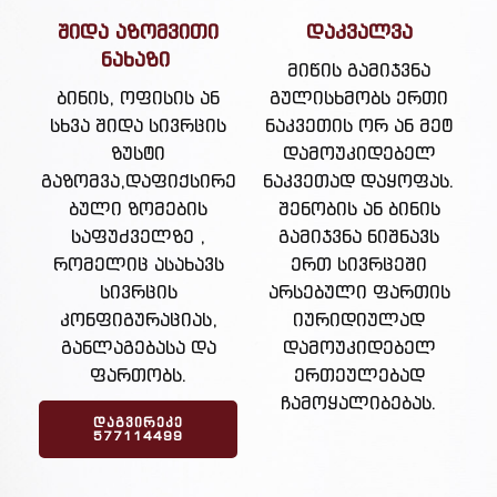
შიდა აზომვითი
დაკვალვა
ნახაზი
მიწის გამიჯვნა
ბინის, ოფისის ან
გულისხმობს ერთი
სხვა შიდა სივრცის
ნაკვეთის ორ ან მეტ
ზუსტი
დამოუკიდებელ
გაზომვა,დაფიქსირე
ნაკვეთად დაყოფას.
ბული ზომების
შენობის ან ბინის
საფუძველზე ,
გამიჯვნა ნიშნავს
რომელიც ასახავს
ერთ სივრცეში
სივრცის
არსებული ფართის
კონფიგურაციას,
იურიდიულად
განლაგებასა და
დამოუკიდებელ
ფართობს.
ერთეულებად
ჩამოყალიბებას.
ᲓᲐᲒᲕᲘᲠᲔᲙᲔ
577114499