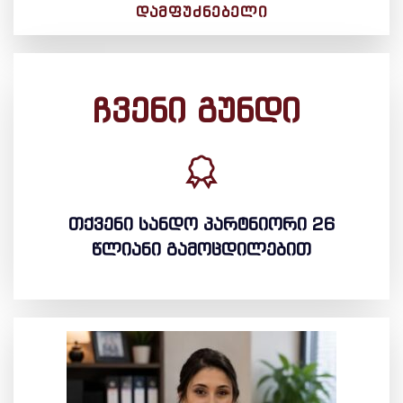
ᲓᲐᲛᲤᲣᲫᲜᲔᲑᲔᲚᲘ
ჩვენი გუნდი
თქვენი სანდო პარტნიორი 26
წლიანი გამოცდილებით