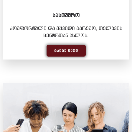
ᲡᲐᲡᲢᲣᲛᲠᲝ
კომფორტული და მშვიდი გარემო, თელავის
ცენტრთან ახლოს.
ᲒᲐᲘᲒᲔ ᲛᲔᲢᲘ