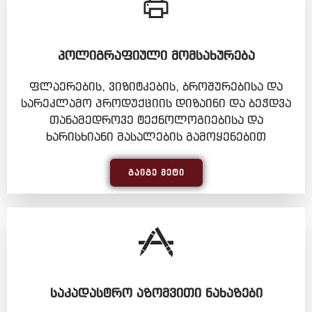
ᲞᲝᲚᲘᲒᲠᲐᲤᲘᲣᲚᲘ ᲛᲝᲛᲡᲐᲮᲣᲠᲔᲑᲐ
ფლაერების, ვიზიტკების, ბროშურებისა და
სარეკლამო პროდუქციის დიზაინი და ბეჭდვა
თანამედროვე ტექნოლოგიებისა და
ხარისხიანი მასალების გამოყენებით
ᲒᲐᲘᲒᲔ ᲛᲔᲢᲘ
ᲡᲐᲙᲐᲓᲐᲡᲢᲠᲝ ᲐᲖᲝᲛᲕᲘᲗᲘ ᲜᲐᲮᲐᲖᲔᲑᲘ