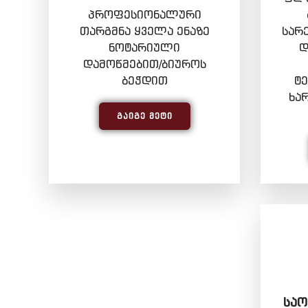
პროფესიონალური
თარგმნა ყველა ენაზე
სარ
ნოტარიული
დ
დამოწმებით/ბიუროს
ბეჭდით
ტ
ხა
ᲒᲐᲘᲒᲔ ᲛᲔᲢᲘ
ᲡᲐᲝ