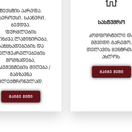
ტექსტის აკრეფა,
სეროქსი, სკანერი,
ᲡᲐᲡᲢᲣᲛᲠᲝ
ბეჭდვა,
ფურცლების
კომფორტული დ
ინძვა,ლამინირება,
მშვიდი გარემო,
განცხადებების და
თელავის ცენტრთ
ელშეკრულებების
ახლოს.
მომზადება,
უმენტების მიღება /
ᲒᲐᲘᲒᲔ ᲛᲔᲢᲘ
გაგზავნა
ელექტრონულად.
ᲒᲐᲘᲒᲔ ᲛᲔᲢᲘ