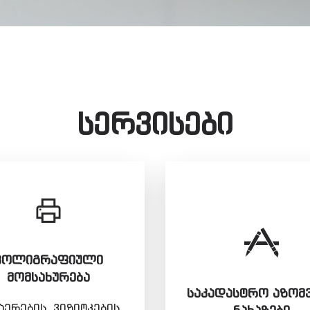
სერვისები
ᲞᲝᲚᲘᲒᲠᲐᲤᲘᲣᲚᲘ
ᲛᲝᲛᲡᲐᲮᲣᲠᲔᲑᲐ
ᲡᲐᲙᲐᲓᲐᲡᲢᲠᲝ ᲐᲖᲝᲛ
ერების, ვიზიტკების,