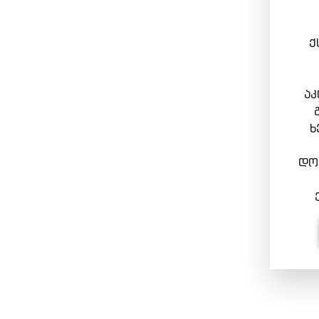
ქ
აკ
ხ
დოკ