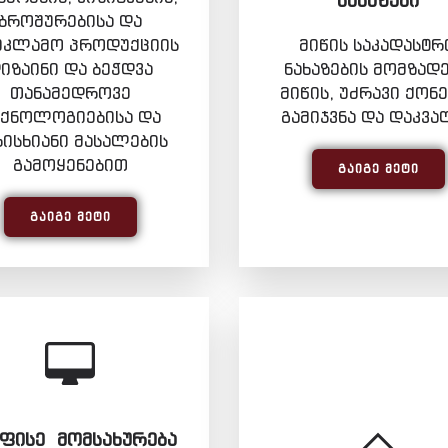
ᲜᲐᲮᲐᲖᲔᲑᲘ
ბროშურებისა და
ეკლამო პროდუქციის
მიწის საკადასტრ
იზაინი და ბეჭდვა
ნახაზების მომზადე
თანამედროვე
მიწის, უძრავი ქონე
ექნოლოგიებისა და
გამიჯვნა და დაკვა
რისხიანი მასალების
გამოყენებით
ᲒᲐᲘᲒᲔ ᲛᲔᲢᲘ
ᲒᲐᲘᲒᲔ ᲛᲔᲢᲘ
ᲤᲘᲡᲔ ᲛᲝᲛᲡᲐᲮᲣᲠᲔᲑᲐ