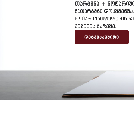
ᲗᲐᲠᲒᲛᲜᲐ + ᲜᲝᲢᲐᲠᲘᲣ
ნათარგმნი დოკუმენტა
ნოტარიუსის/ოფისის ბ
ვიზიტის გარეშე.
ᲓᲐᲒᲕᲘᲙᲐᲕᲨᲘᲠᲘ