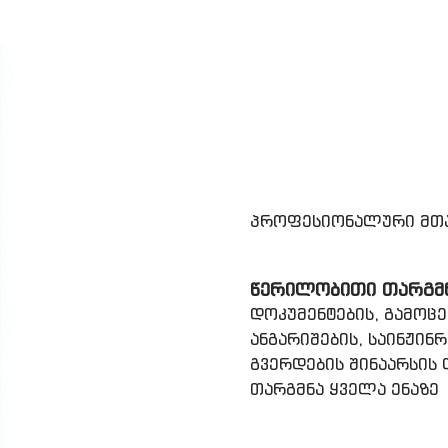
პროფესიონალური მთა
ᲬᲔᲠᲘᲚᲝᲑᲘᲗᲘ ᲗᲐᲠᲒᲛ
დოკუმენტების, გამოცემ
ანგარიშების, საინჟინრ
გვერდების შინაარსის
თარგმნა ყველა ენაზე