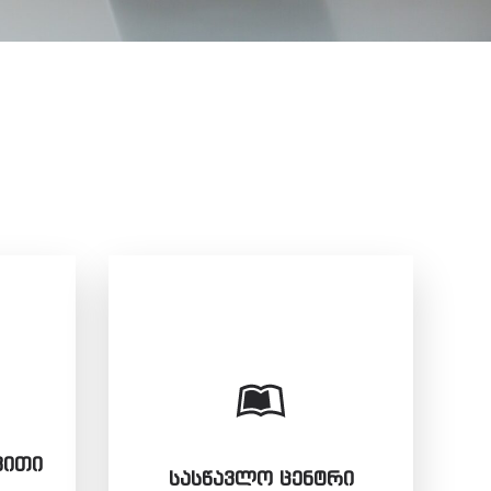
ᲕᲘᲗᲘ
ᲡᲐᲡᲬᲐᲕᲚᲝ ᲪᲔᲜᲢᲠᲘ