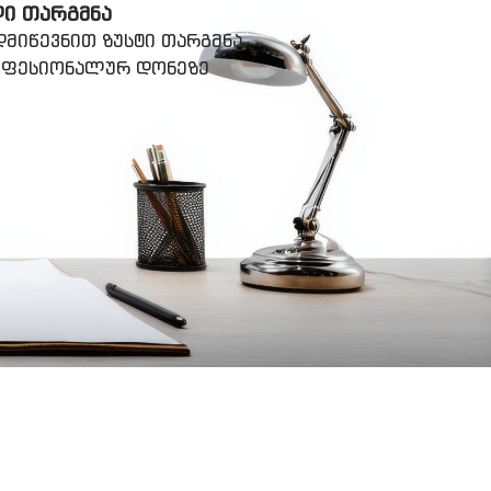
ᲚᲘ ᲗᲐᲠᲒᲛᲜᲐ
მიწევნით ზუსტი თარგმნა
როფესიონალურ დონეზე