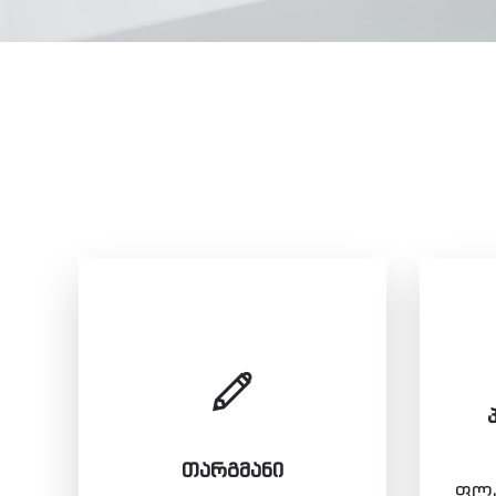
ᲗᲐᲠᲒᲛᲐᲜᲘ
ფლა