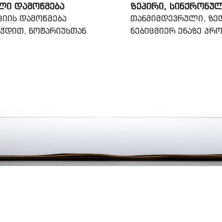
ᲚᲘ ᲓᲐᲛᲝᲬᲛᲔᲑᲐ
ᲖᲔᲞᲘᲠᲘ, ᲡᲘᲜᲥᲠᲝᲜᲣ
ციის დამოწმება
თანმიმდევრული, ზედ
ეჭდით, ნოტარიუსთან
ნებიცმიერ ენაზე პ