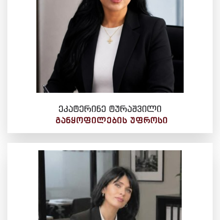
ეკატერინე ტურაშვილი
ᲒᲐᲜᲧᲝᲤᲘᲚᲔᲑᲘᲡ ᲣᲤᲠᲝᲡᲘ