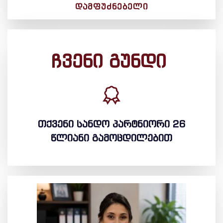
ᲓᲐᲛᲤᲣᲫᲜᲔᲑᲔᲚᲘ
ჩვენი გუნდი
თქვენი სანდო პარტნიორი 26
წლიანი გამოცდილებით