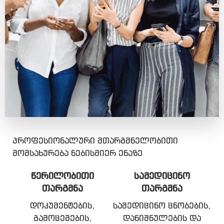
პროფესიონალური მთარგმნელობითი
მომსახურება ნებისმიერ ენაზე
ᲬᲔᲠᲘᲚᲝᲑᲘᲗᲘ
ᲡᲐᲛᲔᲓᲘᲪᲘᲜᲝ
ᲗᲐᲠᲒᲛᲜᲐ
ᲗᲐᲠᲒᲛᲜᲐ
დოკუმენტების,
სამედიცინო ცნობების,
გამოცემების,
დანიშნულების და