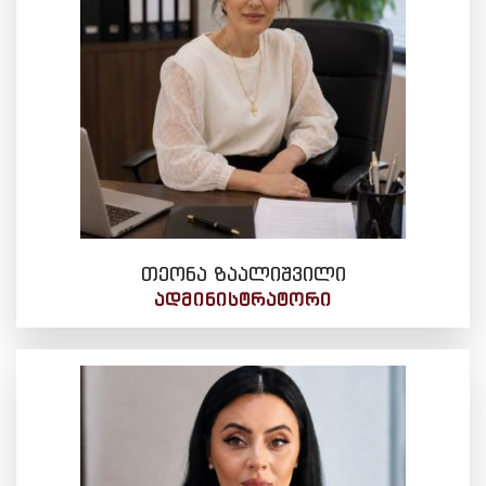
თეონა ზაალიშვილი
ᲐᲓᲛᲘᲜᲘᲡᲢᲠᲐᲢᲝᲠᲘ