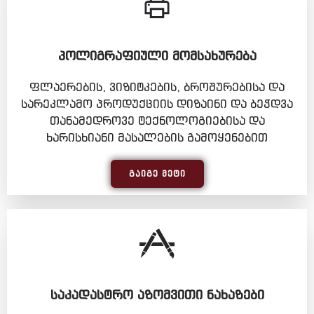
ᲞᲝᲚᲘᲒᲠᲐᲤᲘᲣᲚᲘ ᲛᲝᲛᲡᲐᲮᲣᲠᲔᲑᲐ
ფლაერების, ვიზიტკების, ბროშურებისა და
სარეკლამო პროდუქციის დიზაინი და ბეჭდვა
თანამედროვე ტექნოლოგიებისა და
ხარისხიანი მასალების გამოყენებით
ᲒᲐᲘᲒᲔ ᲛᲔᲢᲘ
ᲡᲐᲙᲐᲓᲐᲡᲢᲠᲝ ᲐᲖᲝᲛᲕᲘᲗᲘ ᲜᲐᲮᲐᲖᲔᲑᲘ