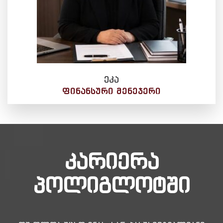
ეკა
ᲤᲘᲜᲐᲜᲡᲣᲠᲘ ᲛᲔᲜᲔᲯᲔᲠᲘ
კარიერა
პოლიგლოტში