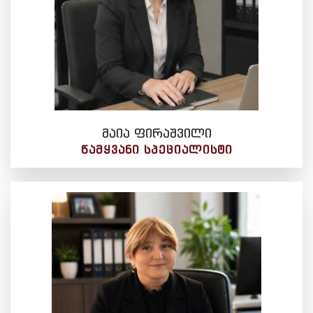
მაია ფირაშვილი
ᲬᲐᲛᲧᲕᲐᲜᲘ ᲡᲞᲔᲪᲘᲐᲚᲘᲡᲢᲘ