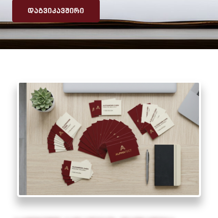
ᲓᲐᲒᲕᲘᲙᲐᲕᲨᲘᲠᲘ