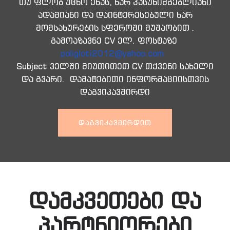
თუ ფლობ უცხო ენას, ხარ პასუხიმგებლიანი
ადამიანი და დაინტერესებული ხარ
მომსახურების სფეროში მუშაობით .
გამოაზავნე CV ელ. ფოსტაზე
poligloti2012@yahoo.com
Subject ველში მიუთითეთ CV თქვენი სახელი
და გვარი. დამატებითი ინფორმაციისთვის
დაგვიკავშირდი
ᲓᲐᲒᲕᲘᲙᲐᲕᲨᲘᲠᲓᲘᲗ
დამკვეთები და
პარტნიორები