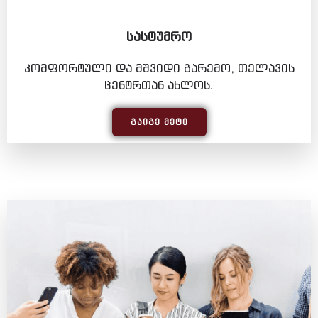
ᲡᲐᲡᲢᲣᲛᲠᲝ
კომფორტული და მშვიდი გარემო, თელავის
ცენტრთან ახლოს.
ᲒᲐᲘᲒᲔ ᲛᲔᲢᲘ