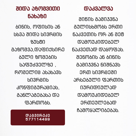
შიდა აზომვითი
დაკვალვა
ნახაზი
მიწის გამიჯვნა
ბინის, ოფისის ან
გულისხმობს ერთი
სხვა შიდა სივრცის
ნაკვეთის ორ ან მეტ
ზუსტი
დამოუკიდებელ
გაზომვა,დაფიქსირე
ნაკვეთად დაყოფას.
ბული ზომების
შენობის ან ბინის
საფუძველზე ,
გამიჯვნა ნიშნავს
რომელიც ასახავს
ერთ სივრცეში
სივრცის
არსებული ფართის
კონფიგურაციას,
იურიდიულად
განლაგებასა და
დამოუკიდებელ
ფართობს.
ერთეულებად
ჩამოყალიბებას.
ᲓᲐᲒᲕᲘᲠᲔᲙᲔ
577114499