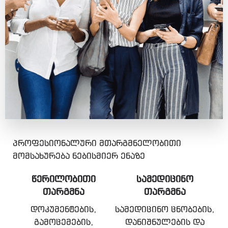
პროფესიონალური მთარგმნელობითი
მომსახურება ნებისმიერ ენაზე
ᲬᲔᲠᲘᲚᲝᲑᲘᲗᲘ
ᲡᲐᲛᲔᲓᲘᲪᲘᲜᲝ
ᲗᲐᲠᲒᲛᲜᲐ
ᲗᲐᲠᲒᲛᲜᲐ
დოკუმენტების,
სამედიცინო ცნობების,
გამოცემების,
დანიშნულების და