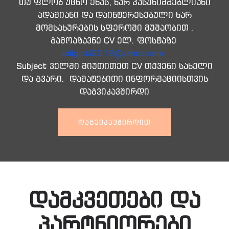
თუ ფლობ უცხო ენას, ხარ პასუხიმგებლიანი
ადამიანი და დაინტერესებული ხარ
მომსახურების სფეროში მუშაობით .
გამოაზავნე CV ელ. ფოსტაზე
poligloti2012@yahoo.com
Subject ველში მიუთითეთ CV თქვენი სახელი
და გვარი. დამატებითი ინფორმაციისთვის
დაგვიკავშირდი
ᲓᲐᲒᲕᲘᲙᲐᲕᲨᲘᲠᲓᲘᲗ
დამკვეთები და
პარტნიორები