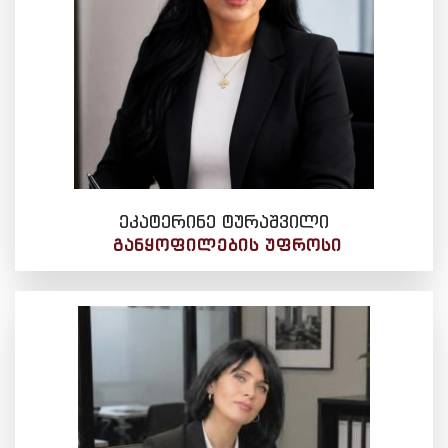
ეკატერინე ტურაშვილი
ᲒᲐᲜᲧᲝᲤᲘᲚᲔᲑᲘᲡ ᲣᲤᲠᲝᲡᲘ