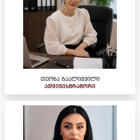
თეონა ზაალიშვილი
ᲐᲓᲛᲘᲜᲘᲡᲢᲠᲐᲢᲝᲠᲘ