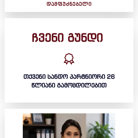
ᲓᲐᲛᲤᲣᲫᲜᲔᲑᲔᲚᲘ
ჩვენი გუნდი
თქვენი სანდო პარტნიორი 26
წლიანი გამოცდილებით