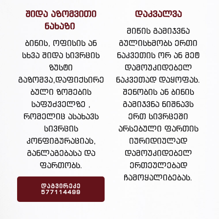
შიდა აზომვითი
დაკვალვა
ნახაზი
მიწის გამიჯვნა
ბინის, ოფისის ან
გულისხმობს ერთი
სხვა შიდა სივრცის
ნაკვეთის ორ ან მეტ
ზუსტი
დამოუკიდებელ
გაზომვა,დაფიქსირე
ნაკვეთად დაყოფას.
ბული ზომების
შენობის ან ბინის
საფუძველზე ,
გამიჯვნა ნიშნავს
რომელიც ასახავს
ერთ სივრცეში
სივრცის
არსებული ფართის
კონფიგურაციას,
იურიდიულად
განლაგებასა და
დამოუკიდებელ
ფართობს.
ერთეულებად
ჩამოყალიბებას.
ᲓᲐᲒᲕᲘᲠᲔᲙᲔ
577114499