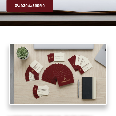
ᲓᲐᲒᲕᲘᲙᲐᲕᲨᲘᲠᲘ