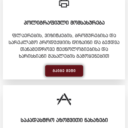
ᲞᲝᲚᲘᲒᲠᲐᲤᲘᲣᲚᲘ ᲛᲝᲛᲡᲐᲮᲣᲠᲔᲑᲐ
ფლაერების, ვიზიტკების, ბროშურებისა და
სარეკლამო პროდუქციის დიზაინი და ბეჭდვა
თანამედროვე ტექნოლოგიებისა და
ხარისხიანი მასალების გამოყენებით
ᲒᲐᲘᲒᲔ ᲛᲔᲢᲘ
ᲡᲐᲙᲐᲓᲐᲡᲢᲠᲝ ᲐᲖᲝᲛᲕᲘᲗᲘ ᲜᲐᲮᲐᲖᲔᲑᲘ