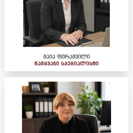
მაია ფირაშვილი
ᲬᲐᲛᲧᲕᲐᲜᲘ ᲡᲞᲔᲪᲘᲐᲚᲘᲡᲢᲘ