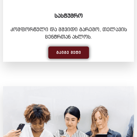
ᲡᲐᲡᲢᲣᲛᲠᲝ
კომფორტული და მშვიდი გარემო, თელავის
ცენტრთან ახლოს.
ᲒᲐᲘᲒᲔ ᲛᲔᲢᲘ