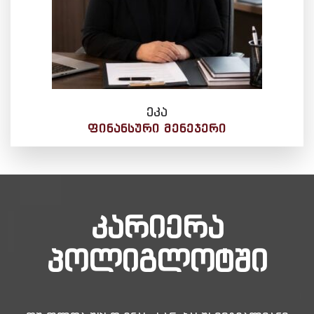
ეკა
ᲤᲘᲜᲐᲜᲡᲣᲠᲘ ᲛᲔᲜᲔᲯᲔᲠᲘ
კარიერა
პოლიგლოტში