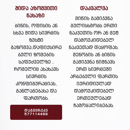
შიდა აზომვითი
დაკვალვა
ნახაზი
მიწის გამიჯვნა
ბინის, ოფისის ან
გულისხმობს ერთი
სხვა შიდა სივრცის
ნაკვეთის ორ ან მეტ
ზუსტი
დამოუკიდებელ
გაზომვა,დაფიქსირე
ნაკვეთად დაყოფას.
ბული ზომების
შენობის ან ბინის
საფუძველზე ,
გამიჯვნა ნიშნავს
რომელიც ასახავს
ერთ სივრცეში
სივრცის
არსებული ფართის
კონფიგურაციას,
იურიდიულად
განლაგებასა და
დამოუკიდებელ
ფართობს.
ერთეულებად
ჩამოყალიბებას.
ᲓᲐᲒᲕᲘᲠᲔᲙᲔ
577114499