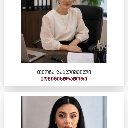
თეონა ზაალიშვილი
ᲐᲓᲛᲘᲜᲘᲡᲢᲠᲐᲢᲝᲠᲘ