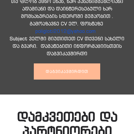
თუ ფლობ უცხო ენას, ხარ პასუხიმგებლიანი
ადამიანი და დაინტერესებული ხარ
მომსახურების სფეროში მუშაობით .
გამოაზავნე CV ელ. ფოსტაზე
poligloti2012@yahoo.com
Subject ველში მიუთითეთ CV თქვენი სახელი
და გვარი. დამატებითი ინფორმაციისთვის
დაგვიკავშირდი
ᲓᲐᲒᲕᲘᲙᲐᲕᲨᲘᲠᲓᲘᲗ
დამკვეთები და
პარტნიორები