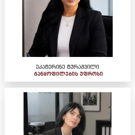
ეკატერინე ტურაშვილი
ᲒᲐᲜᲧᲝᲤᲘᲚᲔᲑᲘᲡ ᲣᲤᲠᲝᲡᲘ