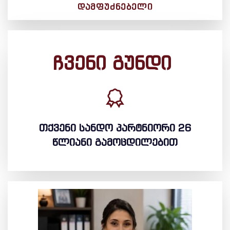
ᲓᲐᲛᲤᲣᲫᲜᲔᲑᲔᲚᲘ
ჩვენი გუნდი
თქვენი სანდო პარტნიორი 26
წლიანი გამოცდილებით