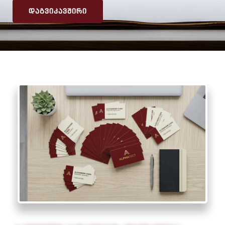
ᲓᲐᲒᲕᲘᲙᲐᲕᲨᲘᲠᲘ