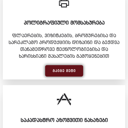
ᲞᲝᲚᲘᲒᲠᲐᲤᲘᲣᲚᲘ ᲛᲝᲛᲡᲐᲮᲣᲠᲔᲑᲐ
ფლაერების, ვიზიტკების, ბროშურებისა და
სარეკლამო პროდუქციის დიზაინი და ბეჭდვა
თანამედროვე ტექნოლოგიებისა და
ხარისხიანი მასალების გამოყენებით
ᲒᲐᲘᲒᲔ ᲛᲔᲢᲘ
ᲡᲐᲙᲐᲓᲐᲡᲢᲠᲝ ᲐᲖᲝᲛᲕᲘᲗᲘ ᲜᲐᲮᲐᲖᲔᲑᲘ