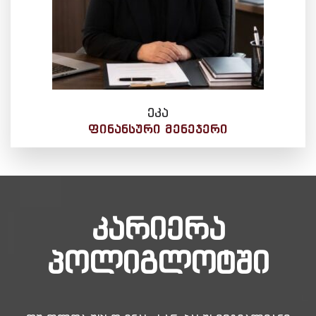
ეკა
ᲤᲘᲜᲐᲜᲡᲣᲠᲘ ᲛᲔᲜᲔᲯᲔᲠᲘ
კარიერა
პოლიგლოტში