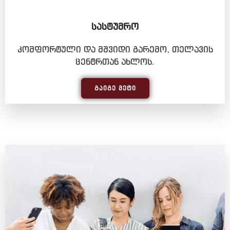
ᲡᲐᲡᲢᲣᲛᲠᲝ
კომფორტული და მშვიდი გარემო, თელავის
ცენტრთან ახლოს.
ᲒᲐᲘᲒᲔ ᲛᲔᲢᲘ