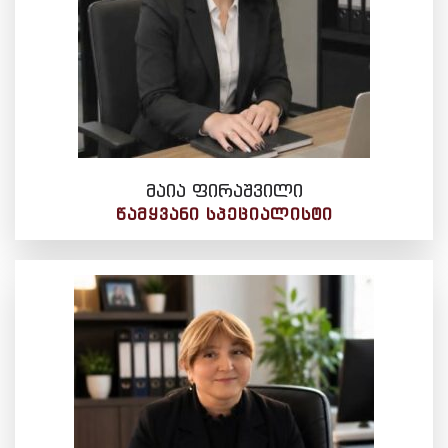
მაია ფირაშვილი
ᲬᲐᲛᲧᲕᲐᲜᲘ ᲡᲞᲔᲪᲘᲐᲚᲘᲡᲢᲘ