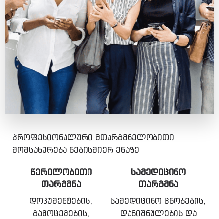
პროფესიონალური მთარგმნელობითი
მომსახურება ნებისმიერ ენაზე
ᲬᲔᲠᲘᲚᲝᲑᲘᲗᲘ
ᲡᲐᲛᲔᲓᲘᲪᲘᲜᲝ
ᲗᲐᲠᲒᲛᲜᲐ
ᲗᲐᲠᲒᲛᲜᲐ
დოკუმენტების,
სამედიცინო ცნობების,
გამოცემების,
დანიშნულების და