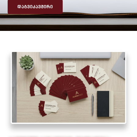
ᲓᲐᲒᲕᲘᲙᲐᲕᲨᲘᲠᲘ