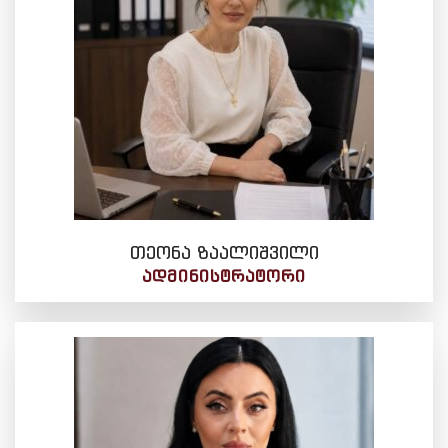
თეონა ზაალიშვილი
ᲐᲓᲛᲘᲜᲘᲡᲢᲠᲐᲢᲝᲠᲘ