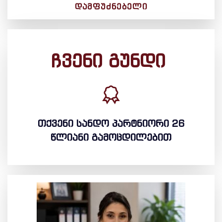
ᲓᲐᲛᲤᲣᲫᲜᲔᲑᲔᲚᲘ
ჩვენი გუნდი
თქვენი სანდო პარტნიორი 26
წლიანი გამოცდილებით