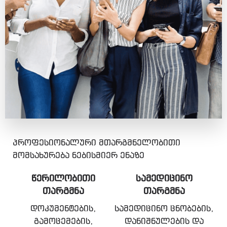
პროფესიონალური მთარგმნელობითი
მომსახურება ნებისმიერ ენაზე
ᲬᲔᲠᲘᲚᲝᲑᲘᲗᲘ
ᲡᲐᲛᲔᲓᲘᲪᲘᲜᲝ
ᲗᲐᲠᲒᲛᲜᲐ
ᲗᲐᲠᲒᲛᲜᲐ
დოკუმენტების,
სამედიცინო ცნობების,
გამოცემების,
დანიშნულების და