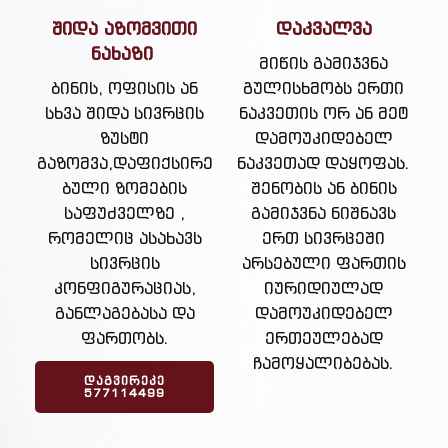
შიდა აზომვითი
დაკვალვა
ნახაზი
მიწის გამიჯვნა
ბინის, ოფისის ან
გულისხმობს ერთი
სხვა შიდა სივრცის
ნაკვეთის ორ ან მეტ
ზუსტი
დამოუკიდებელ
გაზომვა,დაფიქსირე
ნაკვეთად დაყოფას.
ბული ზომების
შენობის ან ბინის
საფუძველზე ,
გამიჯვნა ნიშნავს
რომელიც ასახავს
ერთ სივრცეში
სივრცის
არსებული ფართის
კონფიგურაციას,
იურიდიულად
განლაგებასა და
დამოუკიდებელ
ფართობს.
ერთეულებად
ჩამოყალიბებას.
ᲓᲐᲒᲕᲘᲠᲔᲙᲔ
577114499