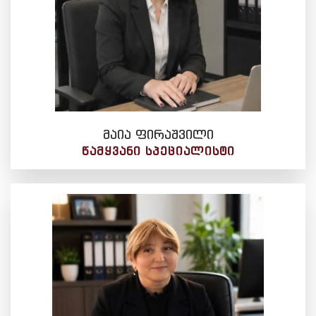
მაია ფირაშვილი
ᲬᲐᲛᲧᲕᲐᲜᲘ ᲡᲞᲔᲪᲘᲐᲚᲘᲡᲢᲘ