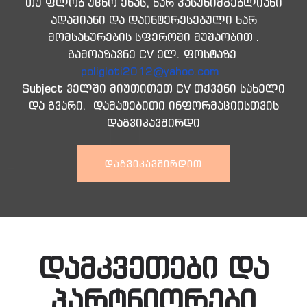
თუ ფლობ უცხო ენას, ხარ პასუხიმგებლიანი
ადამიანი და დაინტერესებული ხარ
მომსახურების სფეროში მუშაობით .
გამოაზავნე CV ელ. ფოსტაზე
poligloti2012@yahoo.com
Subject ველში მიუთითეთ CV თქვენი სახელი
და გვარი. დამატებითი ინფორმაციისთვის
დაგვიკავშირდი
ᲓᲐᲒᲕᲘᲙᲐᲕᲨᲘᲠᲓᲘᲗ
დამკვეთები და
პარტნიორები