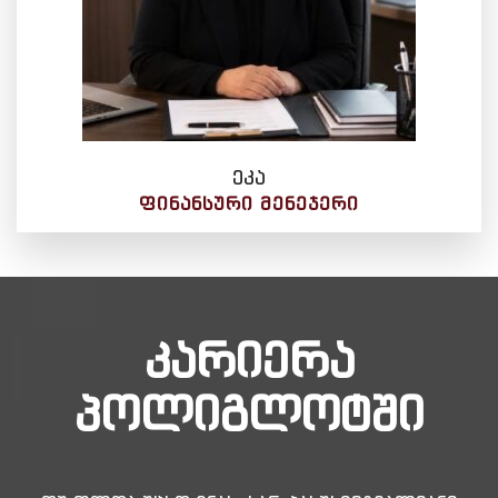
ეკა
ᲤᲘᲜᲐᲜᲡᲣᲠᲘ ᲛᲔᲜᲔᲯᲔᲠᲘ
კარიერა
პოლიგლოტში