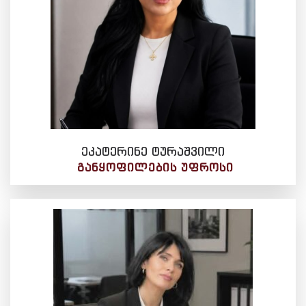
ეკატერინე ტურაშვილი
ᲒᲐᲜᲧᲝᲤᲘᲚᲔᲑᲘᲡ ᲣᲤᲠᲝᲡᲘ