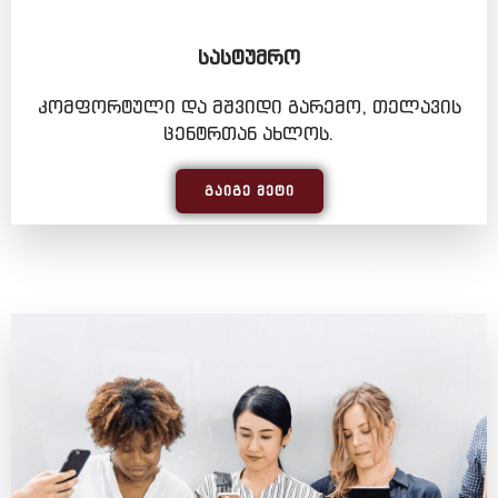
ᲡᲐᲡᲢᲣᲛᲠᲝ
კომფორტული და მშვიდი გარემო, თელავის
ცენტრთან ახლოს.
ᲒᲐᲘᲒᲔ ᲛᲔᲢᲘ