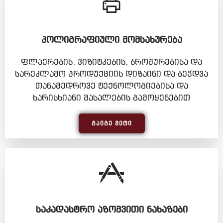
ᲞᲝᲚᲘᲒᲠᲐᲤᲘᲣᲚᲘ ᲛᲝᲛᲡᲐᲮᲣᲠᲔᲑᲐ
ფლაერების, ვიზიტკების, ბროშურებისა და
სარეკლამო პროდუქციის დიზაინი და ბეჭდვა
თანამედროვე ტექნოლოგიებისა და
ხარისხიანი მასალების გამოყენებით
ᲒᲐᲘᲒᲔ ᲛᲔᲢᲘ
ᲡᲐᲙᲐᲓᲐᲡᲢᲠᲝ ᲐᲖᲝᲛᲕᲘᲗᲘ ᲜᲐᲮᲐᲖᲔᲑᲘ