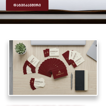
ᲓᲐᲒᲕᲘᲙᲐᲕᲨᲘᲠᲘ