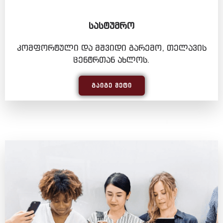
ᲡᲐᲡᲢᲣᲛᲠᲝ
კომფორტული და მშვიდი გარემო, თელავის
ცენტრთან ახლოს.
ᲒᲐᲘᲒᲔ ᲛᲔᲢᲘ