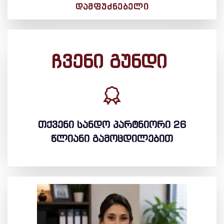
ᲓᲐᲛᲤᲣᲫᲜᲔᲑᲔᲚᲘ
ჩვენი გუნდი
თქვენი სანდო პარტნიორი 26
წლიანი გამოცდილებით