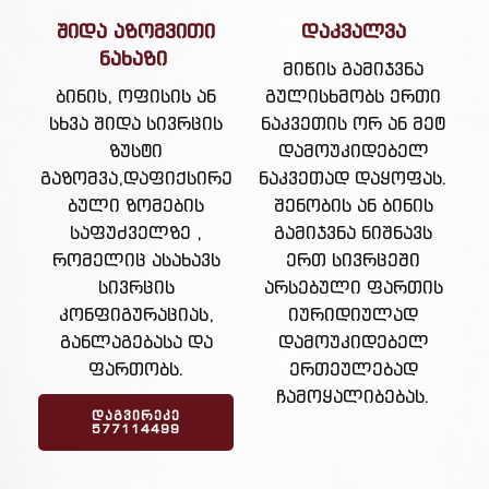
შიდა აზომვითი
დაკვალვა
ნახაზი
მიწის გამიჯვნა
ბინის, ოფისის ან
გულისხმობს ერთი
სხვა შიდა სივრცის
ნაკვეთის ორ ან მეტ
ზუსტი
დამოუკიდებელ
გაზომვა,დაფიქსირე
ნაკვეთად დაყოფას.
ბული ზომების
შენობის ან ბინის
საფუძველზე ,
გამიჯვნა ნიშნავს
რომელიც ასახავს
ერთ სივრცეში
სივრცის
არსებული ფართის
კონფიგურაციას,
იურიდიულად
განლაგებასა და
დამოუკიდებელ
ფართობს.
ერთეულებად
ჩამოყალიბებას.
ᲓᲐᲒᲕᲘᲠᲔᲙᲔ
577114499