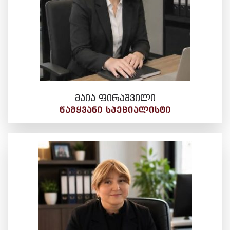
მაია ფირაშვილი
ᲬᲐᲛᲧᲕᲐᲜᲘ ᲡᲞᲔᲪᲘᲐᲚᲘᲡᲢᲘ