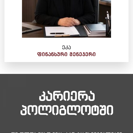
ეკა
ᲤᲘᲜᲐᲜᲡᲣᲠᲘ ᲛᲔᲜᲔᲯᲔᲠᲘ
კარიერა
პოლიგლოტში