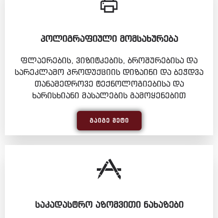
ᲞᲝᲚᲘᲒᲠᲐᲤᲘᲣᲚᲘ ᲛᲝᲛᲡᲐᲮᲣᲠᲔᲑᲐ
ფლაერების, ვიზიტკების, ბროშურებისა და
სარეკლამო პროდუქციის დიზაინი და ბეჭდვა
თანამედროვე ტექნოლოგიებისა და
ხარისხიანი მასალების გამოყენებით
ᲒᲐᲘᲒᲔ ᲛᲔᲢᲘ
ᲡᲐᲙᲐᲓᲐᲡᲢᲠᲝ ᲐᲖᲝᲛᲕᲘᲗᲘ ᲜᲐᲮᲐᲖᲔᲑᲘ