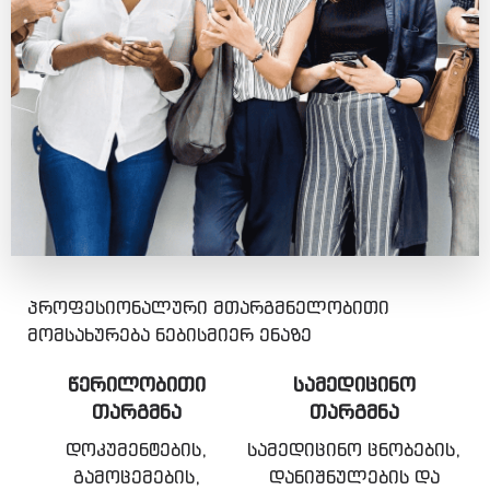
პროფესიონალური მთარგმნელობითი
მომსახურება ნებისმიერ ენაზე
ᲬᲔᲠᲘᲚᲝᲑᲘᲗᲘ
ᲡᲐᲛᲔᲓᲘᲪᲘᲜᲝ
ᲗᲐᲠᲒᲛᲜᲐ
ᲗᲐᲠᲒᲛᲜᲐ
დოკუმენტების,
სამედიცინო ცნობების,
გამოცემების,
დანიშნულების და