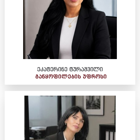
ეკატერინე ტურაშვილი
ᲒᲐᲜᲧᲝᲤᲘᲚᲔᲑᲘᲡ ᲣᲤᲠᲝᲡᲘ