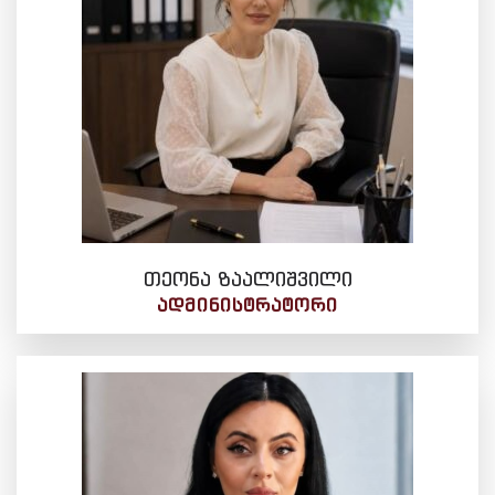
თეონა ზაალიშვილი
ᲐᲓᲛᲘᲜᲘᲡᲢᲠᲐᲢᲝᲠᲘ