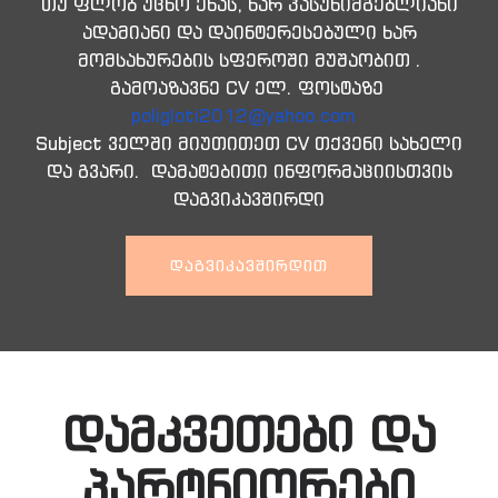
თუ ფლობ უცხო ენას, ხარ პასუხიმგებლიანი
ადამიანი და დაინტერესებული ხარ
მომსახურების სფეროში მუშაობით .
გამოაზავნე CV ელ. ფოსტაზე
poligloti2012@yahoo.com
Subject ველში მიუთითეთ CV თქვენი სახელი
და გვარი. დამატებითი ინფორმაციისთვის
დაგვიკავშირდი
ᲓᲐᲒᲕᲘᲙᲐᲕᲨᲘᲠᲓᲘᲗ
დამკვეთები და
პარტნიორები