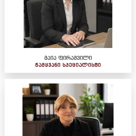
მაია ფირაშვილი
ᲬᲐᲛᲧᲕᲐᲜᲘ ᲡᲞᲔᲪᲘᲐᲚᲘᲡᲢᲘ