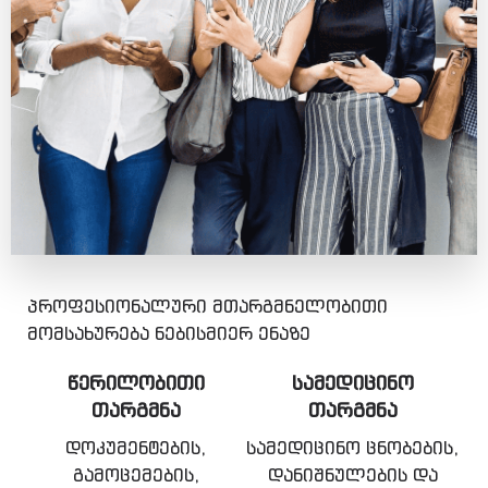
პროფესიონალური მთარგმნელობითი
მომსახურება ნებისმიერ ენაზე
ᲬᲔᲠᲘᲚᲝᲑᲘᲗᲘ
ᲡᲐᲛᲔᲓᲘᲪᲘᲜᲝ
ᲗᲐᲠᲒᲛᲜᲐ
ᲗᲐᲠᲒᲛᲜᲐ
დოკუმენტების,
სამედიცინო ცნობების,
გამოცემების,
დანიშნულების და