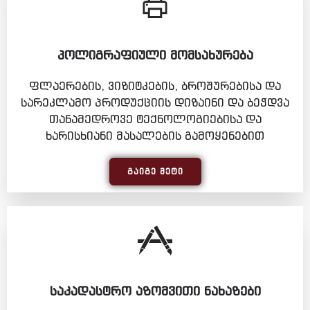
ᲞᲝᲚᲘᲒᲠᲐᲤᲘᲣᲚᲘ ᲛᲝᲛᲡᲐᲮᲣᲠᲔᲑᲐ
ფლაერების, ვიზიტკების, ბროშურებისა და
სარეკლამო პროდუქციის დიზაინი და ბეჭდვა
თანამედროვე ტექნოლოგიებისა და
ხარისხიანი მასალების გამოყენებით
ᲒᲐᲘᲒᲔ ᲛᲔᲢᲘ
ᲡᲐᲙᲐᲓᲐᲡᲢᲠᲝ ᲐᲖᲝᲛᲕᲘᲗᲘ ᲜᲐᲮᲐᲖᲔᲑᲘ