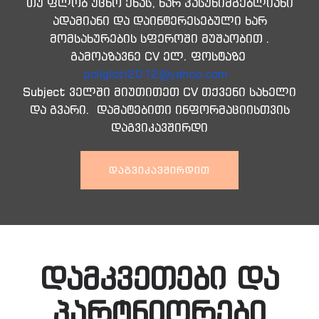
თუ ფლობ უცხო ენას, ხარ პასუხიმგებლიანი
ადამიანი და დაინტერესებული ხარ
მომსახურების სფეროში მუშაობით .
გამოაზავნე CV ელ. ფოსტაზე
poligloti2012@yahoo.com
Subject ველში მიუთითეთ CV თქვენი სახელი
და გვარი. დამატებითი ინფორმაციისთვის
დაგვიკავშირდი
ᲓᲐᲒᲕᲘᲙᲐᲕᲨᲘᲠᲓᲘᲗ
დამკვეთები და
პარტნიორები