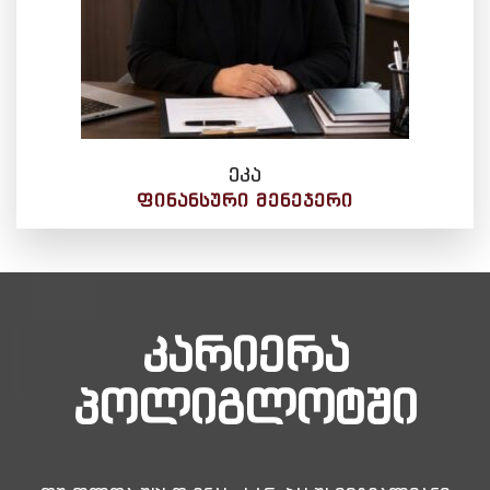
ეკა
ᲤᲘᲜᲐᲜᲡᲣᲠᲘ ᲛᲔᲜᲔᲯᲔᲠᲘ
კარიერა
პოლიგლოტში