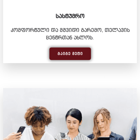
ᲡᲐᲡᲢᲣᲛᲠᲝ
კომფორტული და მშვიდი გარემო, თელავის
ცენტრთან ახლოს.
ᲒᲐᲘᲒᲔ ᲛᲔᲢᲘ