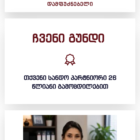
ᲓᲐᲛᲤᲣᲫᲜᲔᲑᲔᲚᲘ
ჩვენი გუნდი
თქვენი სანდო პარტნიორი 26
წლიანი გამოცდილებით