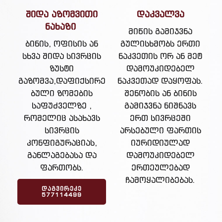
შიდა აზომვითი
დაკვალვა
ნახაზი
მიწის გამიჯვნა
ბინის, ოფისის ან
გულისხმობს ერთი
სხვა შიდა სივრცის
ნაკვეთის ორ ან მეტ
ზუსტი
დამოუკიდებელ
გაზომვა,დაფიქსირე
ნაკვეთად დაყოფას.
ბული ზომების
შენობის ან ბინის
საფუძველზე ,
გამიჯვნა ნიშნავს
რომელიც ასახავს
ერთ სივრცეში
სივრცის
არსებული ფართის
კონფიგურაციას,
იურიდიულად
განლაგებასა და
დამოუკიდებელ
ფართობს.
ერთეულებად
ჩამოყალიბებას.
ᲓᲐᲒᲕᲘᲠᲔᲙᲔ
577114499