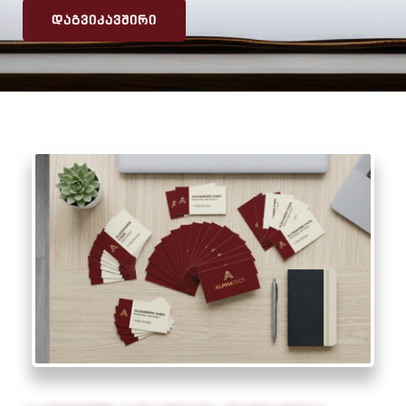
ᲓᲐᲒᲕᲘᲙᲐᲕᲨᲘᲠᲘ