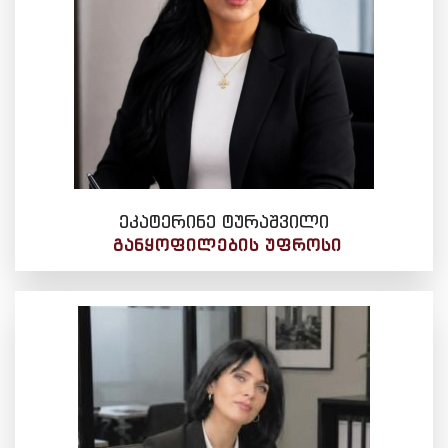
ეკატერინე ტურაშვილი
ᲒᲐᲜᲧᲝᲤᲘᲚᲔᲑᲘᲡ ᲣᲤᲠᲝᲡᲘ