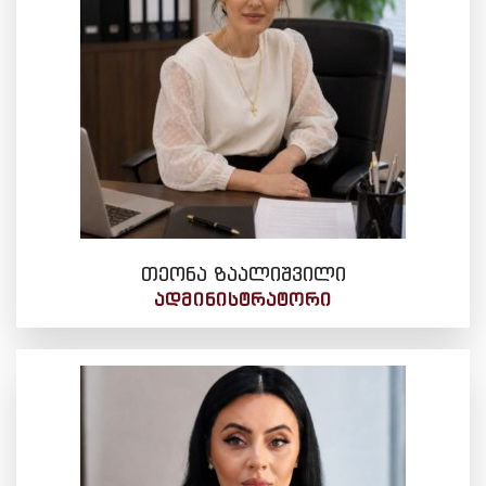
თეონა ზაალიშვილი
ᲐᲓᲛᲘᲜᲘᲡᲢᲠᲐᲢᲝᲠᲘ