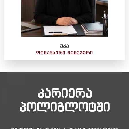
ეკა
ᲤᲘᲜᲐᲜᲡᲣᲠᲘ ᲛᲔᲜᲔᲯᲔᲠᲘ
კარიერა
პოლიგლოტში