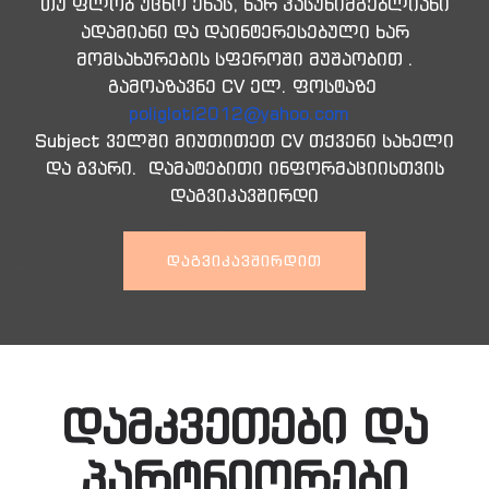
თუ ფლობ უცხო ენას, ხარ პასუხიმგებლიანი
ადამიანი და დაინტერესებული ხარ
მომსახურების სფეროში მუშაობით .
გამოაზავნე CV ელ. ფოსტაზე
poligloti2012@yahoo.com
Subject ველში მიუთითეთ CV თქვენი სახელი
და გვარი. დამატებითი ინფორმაციისთვის
დაგვიკავშირდი
ᲓᲐᲒᲕᲘᲙᲐᲕᲨᲘᲠᲓᲘᲗ
დამკვეთები და
პარტნიორები