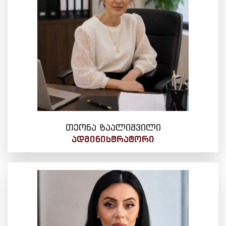
თეონა ზაალიშვილი
ᲐᲓᲛᲘᲜᲘᲡᲢᲠᲐᲢᲝᲠᲘ