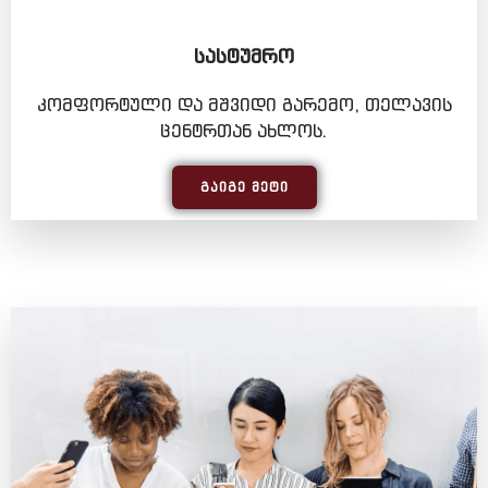
ᲡᲐᲡᲢᲣᲛᲠᲝ
კომფორტული და მშვიდი გარემო, თელავის
ცენტრთან ახლოს.
ᲒᲐᲘᲒᲔ ᲛᲔᲢᲘ