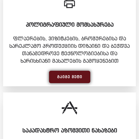
ᲞᲝᲚᲘᲒᲠᲐᲤᲘᲣᲚᲘ ᲛᲝᲛᲡᲐᲮᲣᲠᲔᲑᲐ
ფლაერების, ვიზიტკების, ბროშურებისა და
სარეკლამო პროდუქციის დიზაინი და ბეჭდვა
თანამედროვე ტექნოლოგიებისა და
ხარისხიანი მასალების გამოყენებით
ᲒᲐᲘᲒᲔ ᲛᲔᲢᲘ
ᲡᲐᲙᲐᲓᲐᲡᲢᲠᲝ ᲐᲖᲝᲛᲕᲘᲗᲘ ᲜᲐᲮᲐᲖᲔᲑᲘ