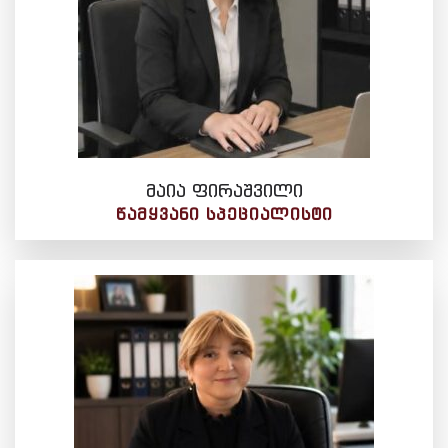
მაია ფირაშვილი
ᲬᲐᲛᲧᲕᲐᲜᲘ ᲡᲞᲔᲪᲘᲐᲚᲘᲡᲢᲘ