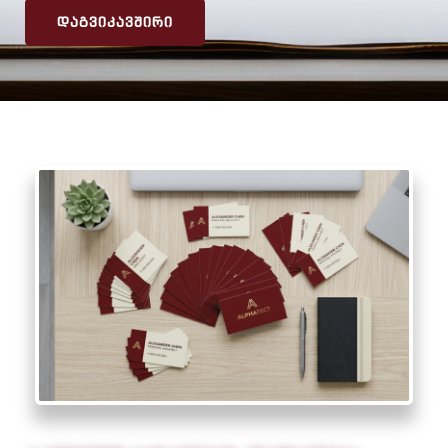
ᲓᲐᲒᲕᲘᲙᲐᲕᲨᲘᲠᲘ