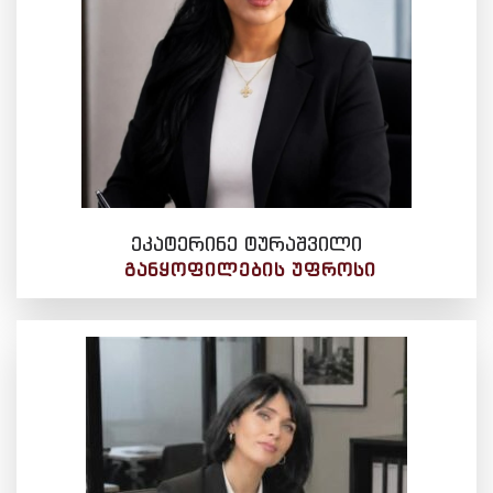
ეკატერინე ტურაშვილი
ᲒᲐᲜᲧᲝᲤᲘᲚᲔᲑᲘᲡ ᲣᲤᲠᲝᲡᲘ