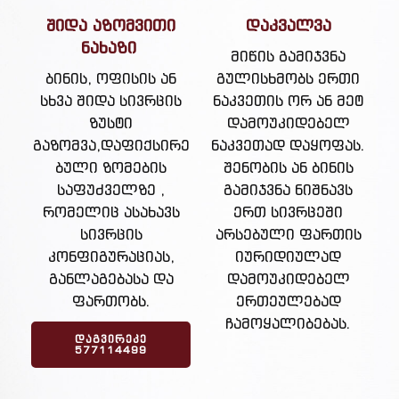
შიდა აზომვითი
დაკვალვა
ნახაზი
მიწის გამიჯვნა
ბინის, ოფისის ან
გულისხმობს ერთი
სხვა შიდა სივრცის
ნაკვეთის ორ ან მეტ
ზუსტი
დამოუკიდებელ
გაზომვა,დაფიქსირე
ნაკვეთად დაყოფას.
ბული ზომების
შენობის ან ბინის
საფუძველზე ,
გამიჯვნა ნიშნავს
რომელიც ასახავს
ერთ სივრცეში
სივრცის
არსებული ფართის
კონფიგურაციას,
იურიდიულად
განლაგებასა და
დამოუკიდებელ
ფართობს.
ერთეულებად
ჩამოყალიბებას.
ᲓᲐᲒᲕᲘᲠᲔᲙᲔ
577114499