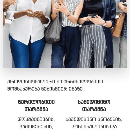
პროფესიონალური მთარგმნელობითი
მომსახურება ნებისმიერ ენაზე
ᲬᲔᲠᲘᲚᲝᲑᲘᲗᲘ
ᲡᲐᲛᲔᲓᲘᲪᲘᲜᲝ
ᲗᲐᲠᲒᲛᲜᲐ
ᲗᲐᲠᲒᲛᲜᲐ
დოკუმენტების,
სამედიცინო ცნობების,
გამოცემების,
დანიშნულების და