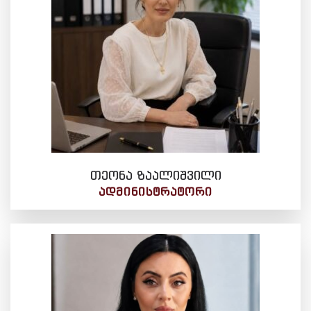
თეონა ზაალიშვილი
ᲐᲓᲛᲘᲜᲘᲡᲢᲠᲐᲢᲝᲠᲘ