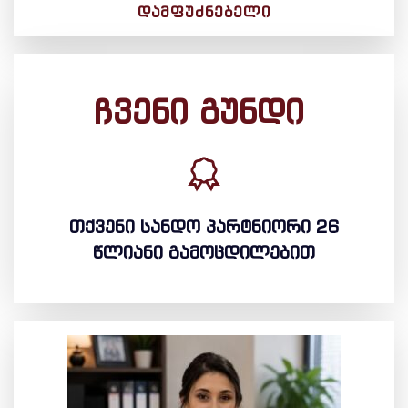
ᲓᲐᲛᲤᲣᲫᲜᲔᲑᲔᲚᲘ
ჩვენი გუნდი
თქვენი სანდო პარტნიორი 26
წლიანი გამოცდილებით