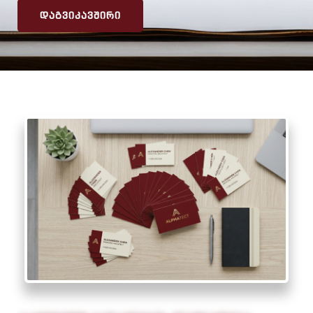
ᲓᲐᲒᲕᲘᲙᲐᲕᲨᲘᲠᲘ