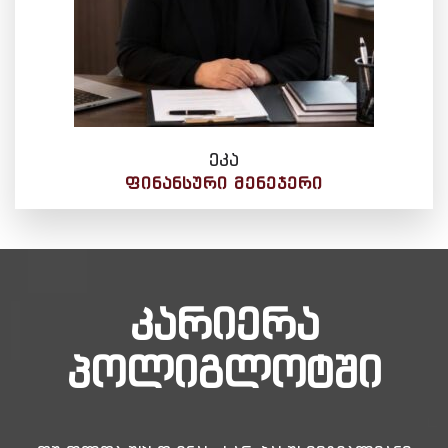
ეკა
ᲤᲘᲜᲐᲜᲡᲣᲠᲘ ᲛᲔᲜᲔᲯᲔᲠᲘ
კარიერა
პოლიგლოტში