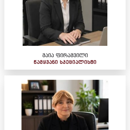
მაია ფირაშვილი
ᲬᲐᲛᲧᲕᲐᲜᲘ ᲡᲞᲔᲪᲘᲐᲚᲘᲡᲢᲘ