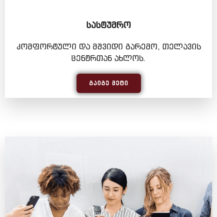
ᲡᲐᲡᲢᲣᲛᲠᲝ
კომფორტული და მშვიდი გარემო, თელავის
ცენტრთან ახლოს.
ᲒᲐᲘᲒᲔ ᲛᲔᲢᲘ