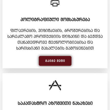
ᲞᲝᲚᲘᲒᲠᲐᲤᲘᲣᲚᲘ ᲛᲝᲛᲡᲐᲮᲣᲠᲔᲑᲐ
ფლაერების, ვიზიტკების, ბროშურებისა და
სარეკლამო პროდუქციის დიზაინი და ბეჭდვა
თანამედროვე ტექნოლოგიებისა და
ხარისხიანი მასალების გამოყენებით
ᲒᲐᲘᲒᲔ ᲛᲔᲢᲘ
ᲡᲐᲙᲐᲓᲐᲡᲢᲠᲝ ᲐᲖᲝᲛᲕᲘᲗᲘ ᲜᲐᲮᲐᲖᲔᲑᲘ