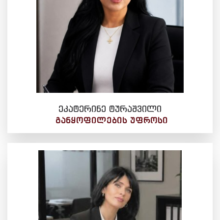
ეკატერინე ტურაშვილი
ᲒᲐᲜᲧᲝᲤᲘᲚᲔᲑᲘᲡ ᲣᲤᲠᲝᲡᲘ