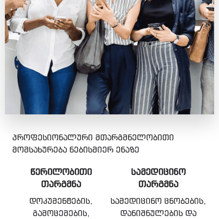
პროფესიონალური მთარგმნელობითი
მომსახურება ნებისმიერ ენაზე
ᲬᲔᲠᲘᲚᲝᲑᲘᲗᲘ
ᲡᲐᲛᲔᲓᲘᲪᲘᲜᲝ
ᲗᲐᲠᲒᲛᲜᲐ
ᲗᲐᲠᲒᲛᲜᲐ
დოკუმენტების,
სამედიცინო ცნობების,
გამოცემების,
დანიშნულების და