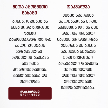
შიდა აზომვითი
დაკვალვა
ნახაზი
მიწის გამიჯვნა
ბინის, ოფისის ან
გულისხმობს ერთი
სხვა შიდა სივრცის
ნაკვეთის ორ ან მეტ
ზუსტი
დამოუკიდებელ
გაზომვა,დაფიქსირე
ნაკვეთად დაყოფას.
ბული ზომების
შენობის ან ბინის
საფუძველზე ,
გამიჯვნა ნიშნავს
რომელიც ასახავს
ერთ სივრცეში
სივრცის
არსებული ფართის
კონფიგურაციას,
იურიდიულად
განლაგებასა და
დამოუკიდებელ
ფართობს.
ერთეულებად
ჩამოყალიბებას.
ᲓᲐᲒᲕᲘᲠᲔᲙᲔ
577114499