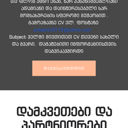
თუ ფლობ უცხო ენას, ხარ პასუხიმგებლიანი
ადამიანი და დაინტერესებული ხარ
მომსახურების სფეროში მუშაობით .
გამოაზავნე CV ელ. ფოსტაზე
poligloti2012@yahoo.com
Subject ველში მიუთითეთ CV თქვენი სახელი
და გვარი. დამატებითი ინფორმაციისთვის
დაგვიკავშირდი
ᲓᲐᲒᲕᲘᲙᲐᲕᲨᲘᲠᲓᲘᲗ
დამკვეთები და
პარტნიორები