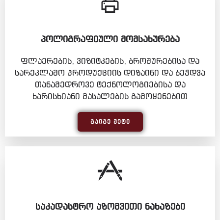
ᲞᲝᲚᲘᲒᲠᲐᲤᲘᲣᲚᲘ ᲛᲝᲛᲡᲐᲮᲣᲠᲔᲑᲐ
ფლაერების, ვიზიტკების, ბროშურებისა და
სარეკლამო პროდუქციის დიზაინი და ბეჭდვა
თანამედროვე ტექნოლოგიებისა და
ხარისხიანი მასალების გამოყენებით
ᲒᲐᲘᲒᲔ ᲛᲔᲢᲘ
ᲡᲐᲙᲐᲓᲐᲡᲢᲠᲝ ᲐᲖᲝᲛᲕᲘᲗᲘ ᲜᲐᲮᲐᲖᲔᲑᲘ