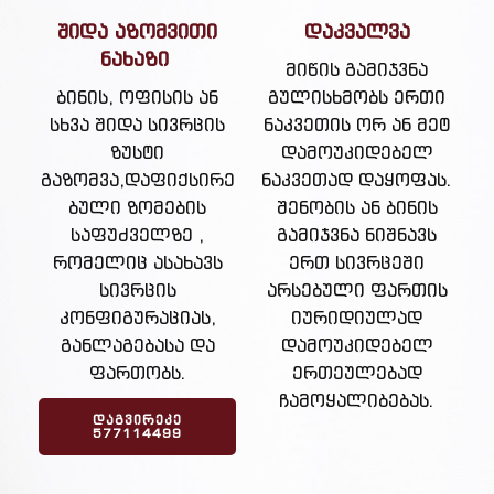
შიდა აზომვითი
დაკვალვა
ნახაზი
მიწის გამიჯვნა
ბინის, ოფისის ან
გულისხმობს ერთი
სხვა შიდა სივრცის
ნაკვეთის ორ ან მეტ
ზუსტი
დამოუკიდებელ
გაზომვა,დაფიქსირე
ნაკვეთად დაყოფას.
ბული ზომების
შენობის ან ბინის
საფუძველზე ,
გამიჯვნა ნიშნავს
რომელიც ასახავს
ერთ სივრცეში
სივრცის
არსებული ფართის
კონფიგურაციას,
იურიდიულად
განლაგებასა და
დამოუკიდებელ
ფართობს.
ერთეულებად
ჩამოყალიბებას.
ᲓᲐᲒᲕᲘᲠᲔᲙᲔ
577114499