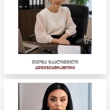
თეონა ზაალიშვილი
ᲐᲓᲛᲘᲜᲘᲡᲢᲠᲐᲢᲝᲠᲘ