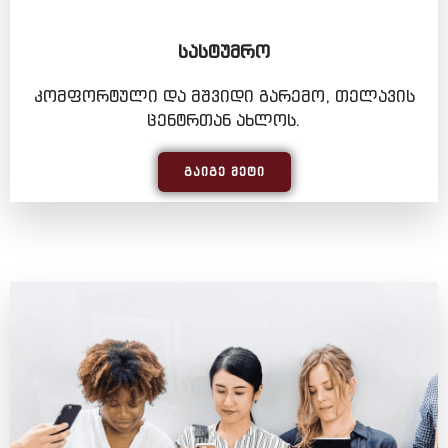
ᲡᲐᲡᲢᲣᲛᲠᲝ
კომფორტული და მშვიდი გარემო, თელავის
ცენტრთან ახლოს.
ᲒᲐᲘᲒᲔ ᲛᲔᲢᲘ