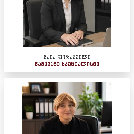
მაია ფირაშვილი
ᲬᲐᲛᲧᲕᲐᲜᲘ ᲡᲞᲔᲪᲘᲐᲚᲘᲡᲢᲘ