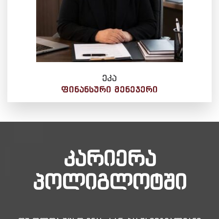
ეკა
ᲤᲘᲜᲐᲜᲡᲣᲠᲘ ᲛᲔᲜᲔᲯᲔᲠᲘ
კარიერა
პოლიგლოტში