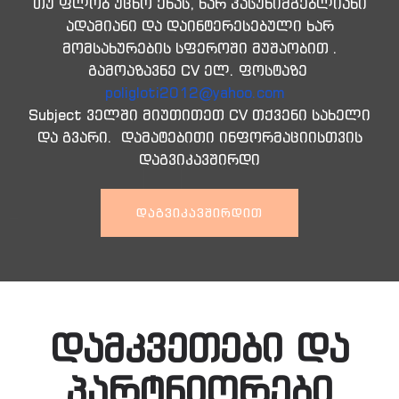
თუ ფლობ უცხო ენას, ხარ პასუხიმგებლიანი
ადამიანი და დაინტერესებული ხარ
მომსახურების სფეროში მუშაობით .
გამოაზავნე CV ელ. ფოსტაზე
poligloti2012@yahoo.com
Subject ველში მიუთითეთ CV თქვენი სახელი
და გვარი. დამატებითი ინფორმაციისთვის
დაგვიკავშირდი
ᲓᲐᲒᲕᲘᲙᲐᲕᲨᲘᲠᲓᲘᲗ
დამკვეთები და
პარტნიორები