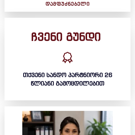
ᲓᲐᲛᲤᲣᲫᲜᲔᲑᲔᲚᲘ
ჩვენი გუნდი
თქვენი სანდო პარტნიორი 26
წლიანი გამოცდილებით