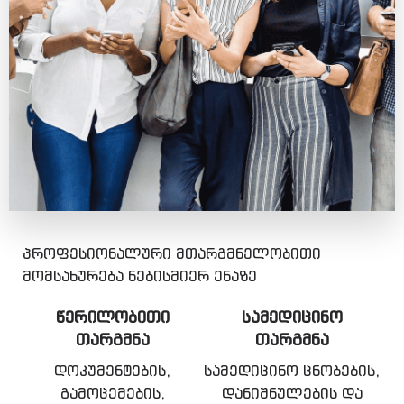
პროფესიონალური მთარგმნელობითი
მომსახურება ნებისმიერ ენაზე
ᲬᲔᲠᲘᲚᲝᲑᲘᲗᲘ
ᲡᲐᲛᲔᲓᲘᲪᲘᲜᲝ
ᲗᲐᲠᲒᲛᲜᲐ
ᲗᲐᲠᲒᲛᲜᲐ
დოკუმენტების,
სამედიცინო ცნობების,
გამოცემების,
დანიშნულების და