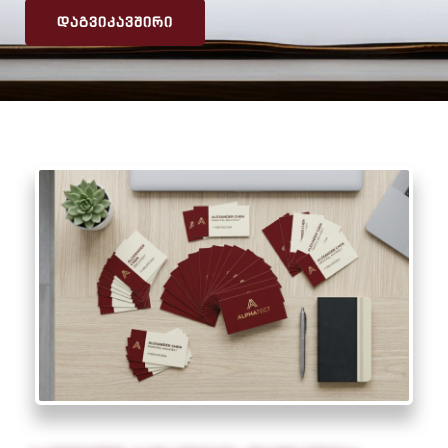
ᲓᲐᲒᲕᲘᲙᲐᲕᲨᲘᲠᲘ