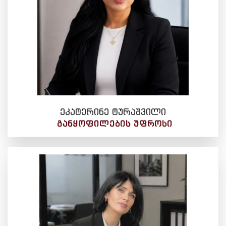
ეკატერინე ტურაშვილი
ᲒᲐᲜᲧᲝᲤᲘᲚᲔᲑᲘᲡ ᲣᲤᲠᲝᲡᲘ