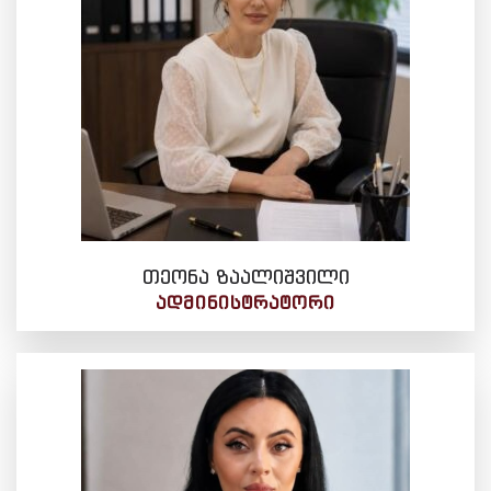
თეონა ზაალიშვილი
ᲐᲓᲛᲘᲜᲘᲡᲢᲠᲐᲢᲝᲠᲘ