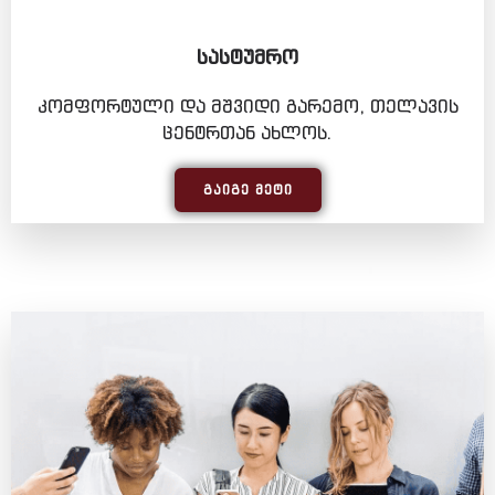
ᲡᲐᲡᲢᲣᲛᲠᲝ
კომფორტული და მშვიდი გარემო, თელავის
ცენტრთან ახლოს.
ᲒᲐᲘᲒᲔ ᲛᲔᲢᲘ