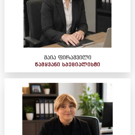
მაია ფირაშვილი
ᲬᲐᲛᲧᲕᲐᲜᲘ ᲡᲞᲔᲪᲘᲐᲚᲘᲡᲢᲘ