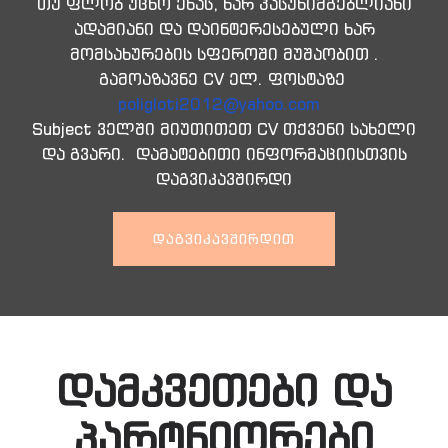
თუ ფლობ უცხო ენას, ხარ პასუხიმგებლიანი
ადამიანი და დაინტერესებული ხარ
მომსახურების სფეროში მუშაობით .
გამოაზავნე CV ელ. ფოსტაზე
poligloti2012@yahoo.com
Subject ველში მიუთითეთ CV თქვენი სახელი
და გვარი. დამატებითი ინფორმაციისთვის
დაგვიკავშირდი
ᲓᲐᲒᲕᲘᲙᲐᲕᲨᲘᲠᲓᲘᲗ
დამკვეთები და
პარტნიორები