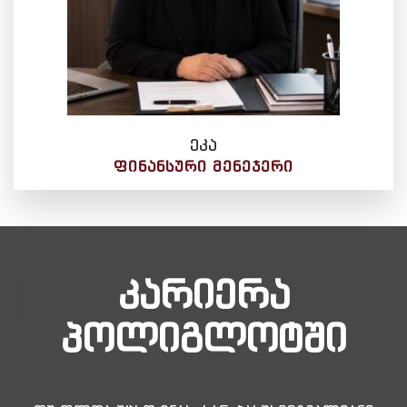
ეკა
ᲤᲘᲜᲐᲜᲡᲣᲠᲘ ᲛᲔᲜᲔᲯᲔᲠᲘ
კარიერა
პოლიგლოტში