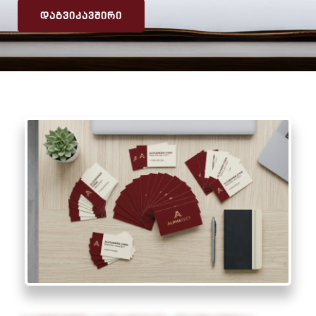
ᲓᲐᲒᲕᲘᲙᲐᲕᲨᲘᲠᲘ