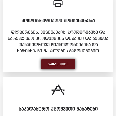
ᲞᲝᲚᲘᲒᲠᲐᲤᲘᲣᲚᲘ ᲛᲝᲛᲡᲐᲮᲣᲠᲔᲑᲐ
ფლაერების, ვიზიტკების, ბროშურებისა და
სარეკლამო პროდუქციის დიზაინი და ბეჭდვა
თანამედროვე ტექნოლოგიებისა და
ხარისხიანი მასალების გამოყენებით
ᲒᲐᲘᲒᲔ ᲛᲔᲢᲘ
ᲡᲐᲙᲐᲓᲐᲡᲢᲠᲝ ᲐᲖᲝᲛᲕᲘᲗᲘ ᲜᲐᲮᲐᲖᲔᲑᲘ