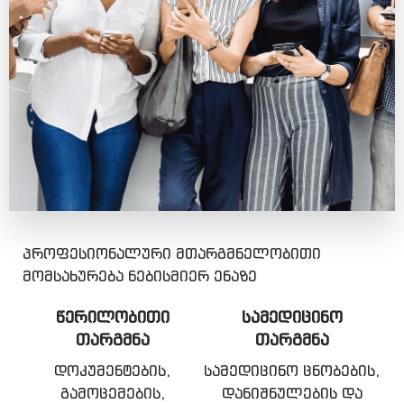
პროფესიონალური მთარგმნელობითი
მომსახურება ნებისმიერ ენაზე
ᲬᲔᲠᲘᲚᲝᲑᲘᲗᲘ
ᲡᲐᲛᲔᲓᲘᲪᲘᲜᲝ
ᲗᲐᲠᲒᲛᲜᲐ
ᲗᲐᲠᲒᲛᲜᲐ
დოკუმენტების,
სამედიცინო ცნობების,
გამოცემების,
დანიშნულების და