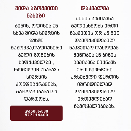
შიდა აზომვითი
დაკვალვა
ნახაზი
მიწის გამიჯვნა
ბინის, ოფისის ან
გულისხმობს ერთი
სხვა შიდა სივრცის
ნაკვეთის ორ ან მეტ
ზუსტი
დამოუკიდებელ
გაზომვა,დაფიქსირე
ნაკვეთად დაყოფას.
ბული ზომების
შენობის ან ბინის
საფუძველზე ,
გამიჯვნა ნიშნავს
რომელიც ასახავს
ერთ სივრცეში
სივრცის
არსებული ფართის
კონფიგურაციას,
იურიდიულად
განლაგებასა და
დამოუკიდებელ
ფართობს.
ერთეულებად
ჩამოყალიბებას.
ᲓᲐᲒᲕᲘᲠᲔᲙᲔ
577114499