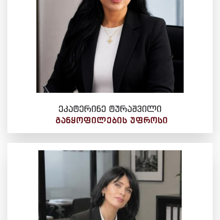
ეკატერინე ტურაშვილი
ᲒᲐᲜᲧᲝᲤᲘᲚᲔᲑᲘᲡ ᲣᲤᲠᲝᲡᲘ