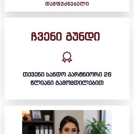
ᲓᲐᲛᲤᲣᲫᲜᲔᲑᲔᲚᲘ
ჩვენი გუნდი
თქვენი სანდო პარტნიორი 26
წლიანი გამოცდილებით