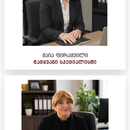
მაია ფირაშვილი
ᲬᲐᲛᲧᲕᲐᲜᲘ ᲡᲞᲔᲪᲘᲐᲚᲘᲡᲢᲘ