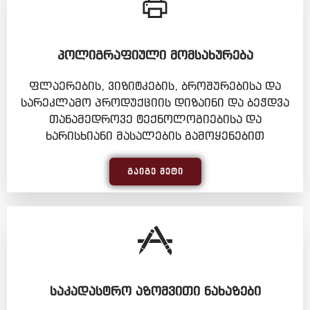
ᲞᲝᲚᲘᲒᲠᲐᲤᲘᲣᲚᲘ ᲛᲝᲛᲡᲐᲮᲣᲠᲔᲑᲐ
ფლაერების, ვიზიტკების, ბროშურებისა და
სარეკლამო პროდუქციის დიზაინი და ბეჭდვა
თანამედროვე ტექნოლოგიებისა და
ხარისხიანი მასალების გამოყენებით
ᲒᲐᲘᲒᲔ ᲛᲔᲢᲘ
ᲡᲐᲙᲐᲓᲐᲡᲢᲠᲝ ᲐᲖᲝᲛᲕᲘᲗᲘ ᲜᲐᲮᲐᲖᲔᲑᲘ