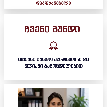
ᲓᲐᲛᲤᲣᲫᲜᲔᲑᲔᲚᲘ
ჩვენი გუნდი
თქვენი სანდო პარტნიორი 26
წლიანი გამოცდილებით