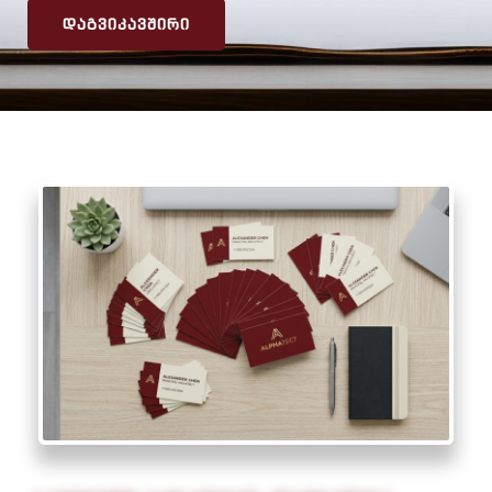
ᲓᲐᲒᲕᲘᲙᲐᲕᲨᲘᲠᲘ