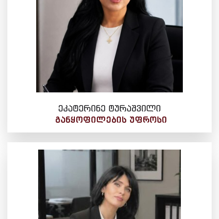
ეკატერინე ტურაშვილი
ᲒᲐᲜᲧᲝᲤᲘᲚᲔᲑᲘᲡ ᲣᲤᲠᲝᲡᲘ