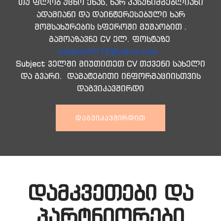
თუ ფლობ უცხო ენას, ხარ პასუხიმგებლიანი
ადამიანი და დაინტერესებული ხარ
მომსახურების სფეროში მუშაობით .
გამოაზავნე CV ელ. ფოსტაზე
poligloti2012@yahoo.com
Subject ველში მიუთითეთ CV თქვენი სახელი
და გვარი. დამატებითი ინფორმაციისთვის
დაგვიკავშირდი
ᲓᲐᲒᲕᲘᲙᲐᲕᲨᲘᲠᲓᲘᲗ
დამკვეთები და
პარტნიორები