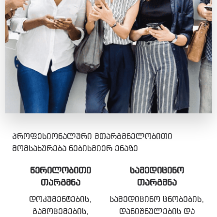
პროფესიონალური მთარგმნელობითი
მომსახურება ნებისმიერ ენაზე
ᲬᲔᲠᲘᲚᲝᲑᲘᲗᲘ
ᲡᲐᲛᲔᲓᲘᲪᲘᲜᲝ
ᲗᲐᲠᲒᲛᲜᲐ
ᲗᲐᲠᲒᲛᲜᲐ
დოკუმენტების,
სამედიცინო ცნობების,
გამოცემების,
დანიშნულების და