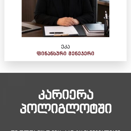
ეკა
ᲤᲘᲜᲐᲜᲡᲣᲠᲘ ᲛᲔᲜᲔᲯᲔᲠᲘ
კარიერა
პოლიგლოტში