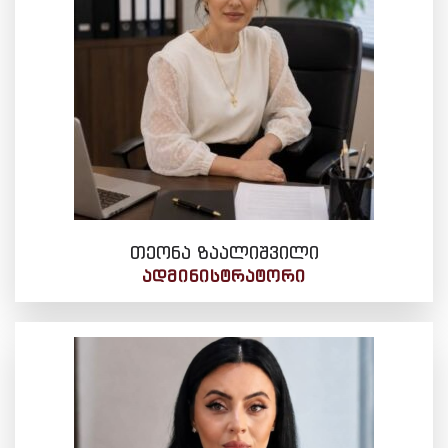
თეონა ზაალიშვილი
ᲐᲓᲛᲘᲜᲘᲡᲢᲠᲐᲢᲝᲠᲘ