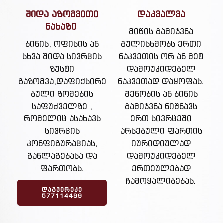
შიდა აზომვითი
დაკვალვა
ნახაზი
მიწის გამიჯვნა
ბინის, ოფისის ან
გულისხმობს ერთი
სხვა შიდა სივრცის
ნაკვეთის ორ ან მეტ
ზუსტი
დამოუკიდებელ
გაზომვა,დაფიქსირე
ნაკვეთად დაყოფას.
ბული ზომების
შენობის ან ბინის
საფუძველზე ,
გამიჯვნა ნიშნავს
რომელიც ასახავს
ერთ სივრცეში
სივრცის
არსებული ფართის
კონფიგურაციას,
იურიდიულად
განლაგებასა და
დამოუკიდებელ
ფართობს.
ერთეულებად
ჩამოყალიბებას.
ᲓᲐᲒᲕᲘᲠᲔᲙᲔ
577114499