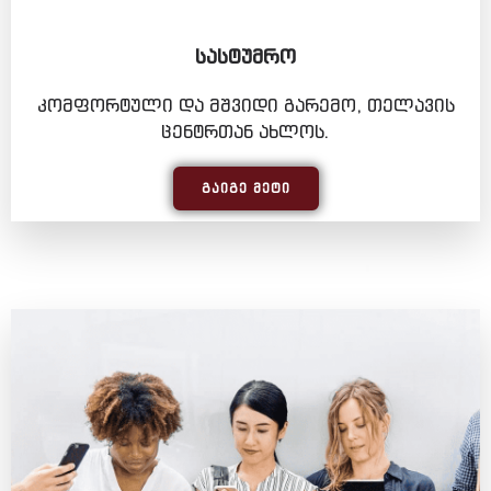
ᲡᲐᲡᲢᲣᲛᲠᲝ
კომფორტული და მშვიდი გარემო, თელავის
ცენტრთან ახლოს.
ᲒᲐᲘᲒᲔ ᲛᲔᲢᲘ