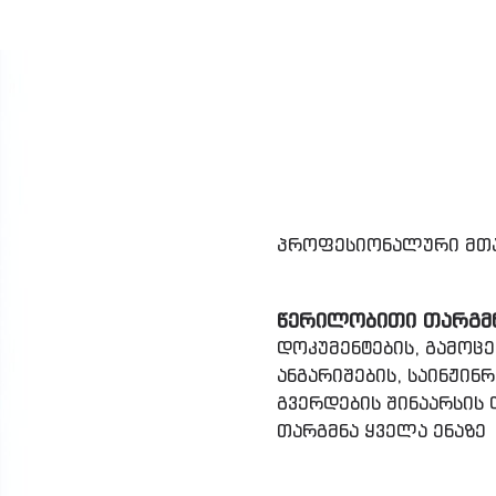
პროფესიონალური მთა
ᲬᲔᲠᲘᲚᲝᲑᲘᲗᲘ ᲗᲐᲠᲒᲛ
დოკუმენტების, გამოცემ
ანგარიშების, საინჟინრ
გვერდების შინაარსის
თარგმნა ყველა ენაზე