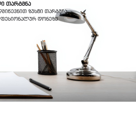
ᲚᲘ ᲗᲐᲠᲒᲛᲜᲐ
მიწევნით ზუსტი თარგმნა
როფესიონალურ დონეზე