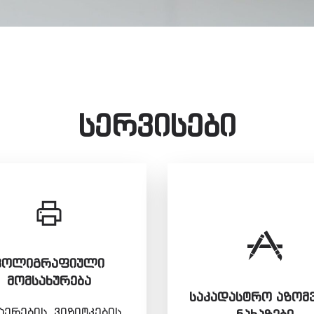
სერვისები
ᲞᲝᲚᲘᲒᲠᲐᲤᲘᲣᲚᲘ
ᲛᲝᲛᲡᲐᲮᲣᲠᲔᲑᲐ
ᲡᲐᲙᲐᲓᲐᲡᲢᲠᲝ ᲐᲖᲝᲛ
ერების, ვიზიტკების,