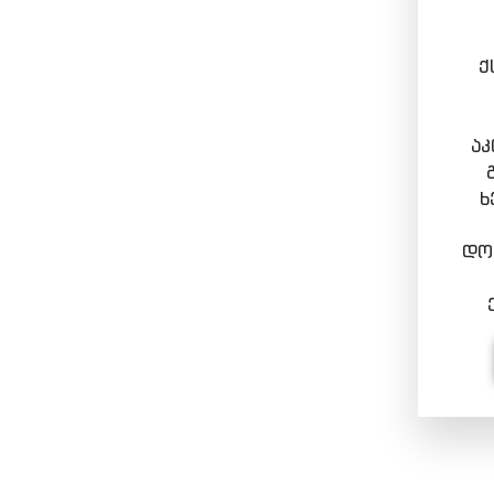
ქ
აკ
ხ
დოკ