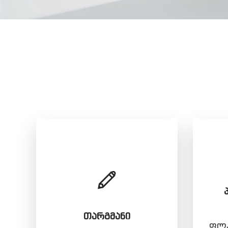
ᲗᲐᲠᲒᲛᲐᲜᲘ
ფლა