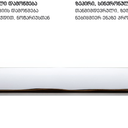
ᲚᲘ ᲓᲐᲛᲝᲬᲛᲔᲑᲐ
ᲖᲔᲞᲘᲠᲘ, ᲡᲘᲜᲥᲠᲝᲜᲣ
ციის დამოწმება
თანმიმდევრული, ზედ
ეჭდით, ნოტარიუსთან
ნებიცმიერ ენაზე პ