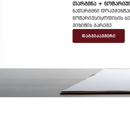
ᲗᲐᲠᲒᲛᲜᲐ + ᲜᲝᲢᲐᲠᲘᲣ
ნათარგმნი დოკუმენტა
ნოტარიუსის/ოფისის ბ
ვიზიტის გარეშე.
ᲓᲐᲒᲕᲘᲙᲐᲕᲨᲘᲠᲘ