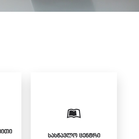
ᲕᲘᲗᲘ
ᲡᲐᲡᲬᲐᲕᲚᲝ ᲪᲔᲜᲢᲠᲘ