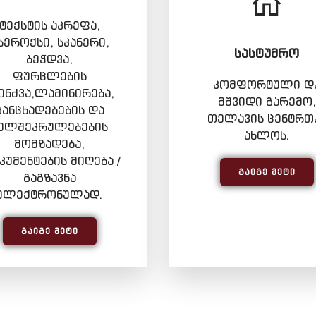
ტექსტის აკრეფა,
სეროქსი, სკანერი,
ᲡᲐᲡᲢᲣᲛᲠᲝ
ბეჭდვა,
ფურცლების
კომფორტული დ
ინძვა,ლამინირება,
მშვიდი გარემო,
განცხადებების და
თელავის ცენტრთ
ელშეკრულებების
ახლოს.
მომზადება,
უმენტების მიღება /
ᲒᲐᲘᲒᲔ ᲛᲔᲢᲘ
გაგზავნა
ელექტრონულად.
ᲒᲐᲘᲒᲔ ᲛᲔᲢᲘ