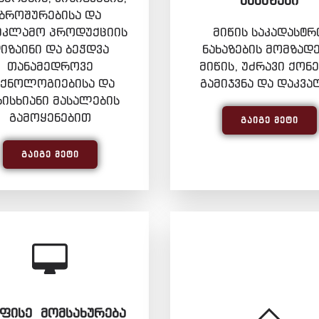
ᲜᲐᲮᲐᲖᲔᲑᲘ
ბროშურებისა და
ეკლამო პროდუქციის
მიწის საკადასტრ
იზაინი და ბეჭდვა
ნახაზების მომზადე
თანამედროვე
მიწის, უძრავი ქონე
ექნოლოგიებისა და
გამიჯვნა და დაკვა
რისხიანი მასალების
გამოყენებით
ᲒᲐᲘᲒᲔ ᲛᲔᲢᲘ
ᲒᲐᲘᲒᲔ ᲛᲔᲢᲘ
ᲤᲘᲡᲔ ᲛᲝᲛᲡᲐᲮᲣᲠᲔᲑᲐ