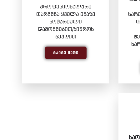
პროფესიონალური
თარგმნა ყველა ენაზე
სარ
ნოტარიული
დ
დამოწმებით/ბიუროს
ბეჭდით
ტ
ხა
ᲒᲐᲘᲒᲔ ᲛᲔᲢᲘ
ᲡᲐᲝ