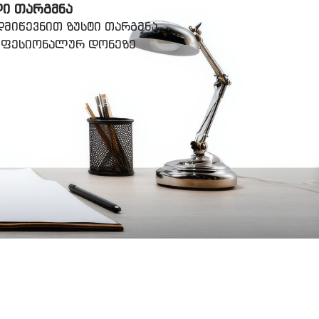
ᲚᲘ ᲗᲐᲠᲒᲛᲜᲐ
მიწევნით ზუსტი თარგმნა
როფესიონალურ დონეზე