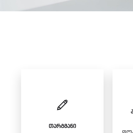
ᲗᲐᲠᲒᲛᲐᲜᲘ
ფლა