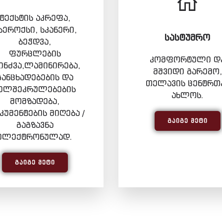
ტექსტის აკრეფა,
სეროქსი, სკანერი,
ᲡᲐᲡᲢᲣᲛᲠᲝ
ბეჭდვა,
ფურცლების
კომფორტული დ
ინძვა,ლამინირება,
მშვიდი გარემო,
განცხადებების და
თელავის ცენტრთ
ელშეკრულებების
ახლოს.
მომზადება,
უმენტების მიღება /
ᲒᲐᲘᲒᲔ ᲛᲔᲢᲘ
გაგზავნა
ელექტრონულად.
ᲒᲐᲘᲒᲔ ᲛᲔᲢᲘ