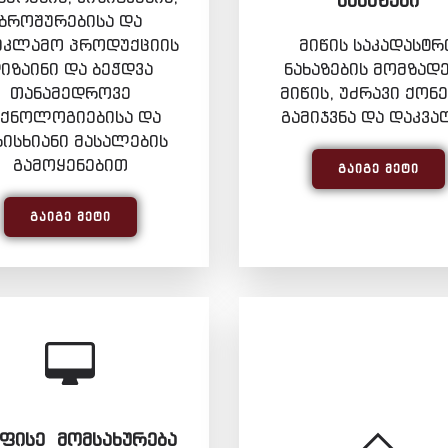
ᲜᲐᲮᲐᲖᲔᲑᲘ
ბროშურებისა და
ეკლამო პროდუქციის
მიწის საკადასტრ
იზაინი და ბეჭდვა
ნახაზების მომზადე
თანამედროვე
მიწის, უძრავი ქონე
ექნოლოგიებისა და
გამიჯვნა და დაკვა
რისხიანი მასალების
გამოყენებით
ᲒᲐᲘᲒᲔ ᲛᲔᲢᲘ
ᲒᲐᲘᲒᲔ ᲛᲔᲢᲘ
ᲤᲘᲡᲔ ᲛᲝᲛᲡᲐᲮᲣᲠᲔᲑᲐ