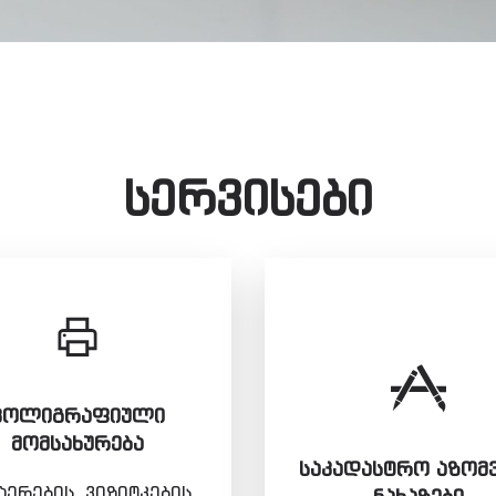
სერვისები
ᲞᲝᲚᲘᲒᲠᲐᲤᲘᲣᲚᲘ
ᲛᲝᲛᲡᲐᲮᲣᲠᲔᲑᲐ
ᲡᲐᲙᲐᲓᲐᲡᲢᲠᲝ ᲐᲖᲝᲛ
ერების, ვიზიტკების,