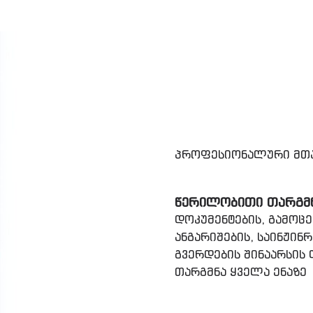
პროფესიონალური მთა
ᲬᲔᲠᲘᲚᲝᲑᲘᲗᲘ ᲗᲐᲠᲒᲛ
დოკუმენტების, გამოცემ
ანგარიშების, საინჟინრ
გვერდების შინაარსის
თარგმნა ყველა ენაზე