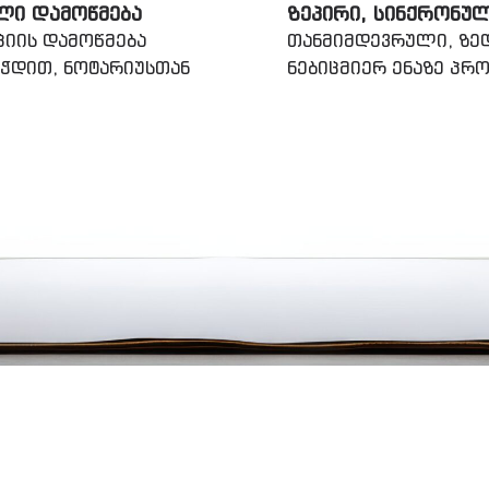
ᲚᲘ ᲓᲐᲛᲝᲬᲛᲔᲑᲐ
ᲖᲔᲞᲘᲠᲘ, ᲡᲘᲜᲥᲠᲝᲜᲣ
ციის დამოწმება
თანმიმდევრული, ზედ
ეჭდით, ნოტარიუსთან
ნებიცმიერ ენაზე პ