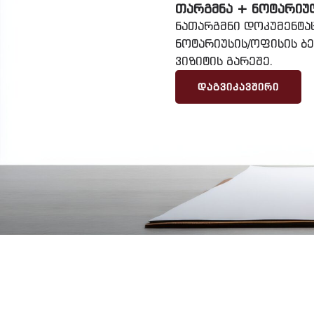
ᲗᲐᲠᲒᲛᲜᲐ + ᲜᲝᲢᲐᲠᲘᲣ
ნათარგმნი დოკუმენტა
ნოტარიუსის/ოფისის ბ
ვიზიტის გარეშე.
ᲓᲐᲒᲕᲘᲙᲐᲕᲨᲘᲠᲘ