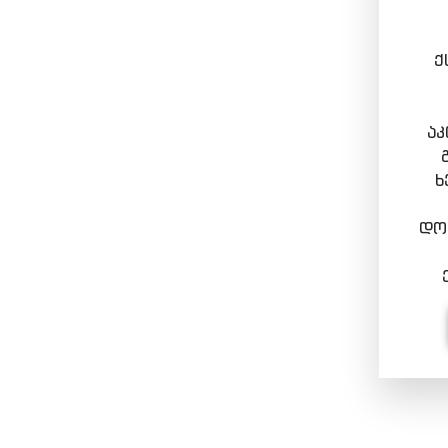
ქ
აკ
ხ
დოკ