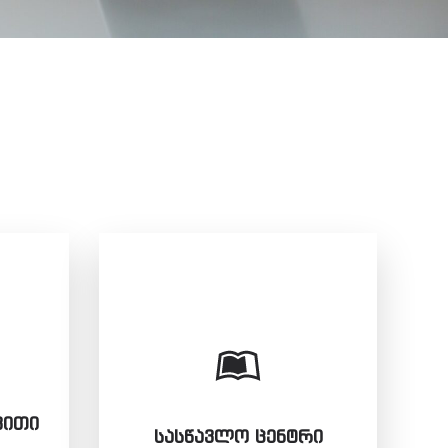
ᲕᲘᲗᲘ
ᲡᲐᲡᲬᲐᲕᲚᲝ ᲪᲔᲜᲢᲠᲘ