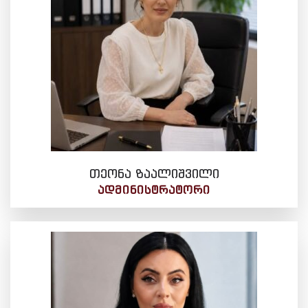
თეონა ზაალიშვილი
ᲐᲓᲛᲘᲜᲘᲡᲢᲠᲐᲢᲝᲠᲘ