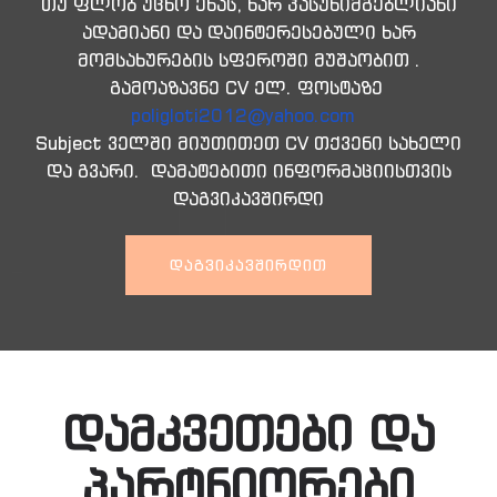
თუ ფლობ უცხო ენას, ხარ პასუხიმგებლიანი
ადამიანი და დაინტერესებული ხარ
მომსახურების სფეროში მუშაობით .
გამოაზავნე CV ელ. ფოსტაზე
poligloti2012@yahoo.com
Subject ველში მიუთითეთ CV თქვენი სახელი
და გვარი. დამატებითი ინფორმაციისთვის
დაგვიკავშირდი
ᲓᲐᲒᲕᲘᲙᲐᲕᲨᲘᲠᲓᲘᲗ
დამკვეთები და
პარტნიორები