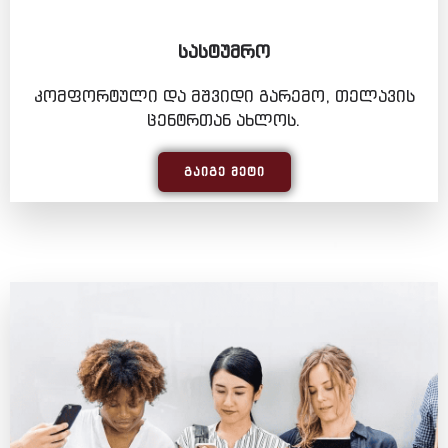
ᲡᲐᲡᲢᲣᲛᲠᲝ
კომფორტული და მშვიდი გარემო, თელავის
ცენტრთან ახლოს.
ᲒᲐᲘᲒᲔ ᲛᲔᲢᲘ