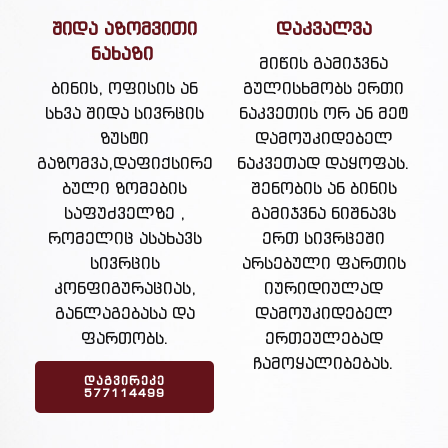
შიდა აზომვითი
დაკვალვა
ნახაზი
მიწის გამიჯვნა
ბინის, ოფისის ან
გულისხმობს ერთი
სხვა შიდა სივრცის
ნაკვეთის ორ ან მეტ
ზუსტი
დამოუკიდებელ
გაზომვა,დაფიქსირე
ნაკვეთად დაყოფას.
ბული ზომების
შენობის ან ბინის
საფუძველზე ,
გამიჯვნა ნიშნავს
რომელიც ასახავს
ერთ სივრცეში
სივრცის
არსებული ფართის
კონფიგურაციას,
იურიდიულად
განლაგებასა და
დამოუკიდებელ
ფართობს.
ერთეულებად
ჩამოყალიბებას.
ᲓᲐᲒᲕᲘᲠᲔᲙᲔ
577114499