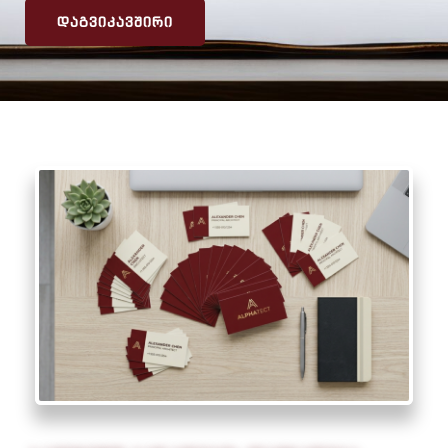
ᲓᲐᲒᲕᲘᲙᲐᲕᲨᲘᲠᲘ