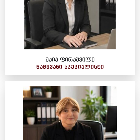
მაია ფირაშვილი
ᲬᲐᲛᲧᲕᲐᲜᲘ ᲡᲞᲔᲪᲘᲐᲚᲘᲡᲢᲘ