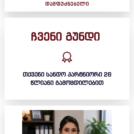
ᲓᲐᲛᲤᲣᲫᲜᲔᲑᲔᲚᲘ
ჩვენი გუნდი
თქვენი სანდო პარტნიორი 26
წლიანი გამოცდილებით