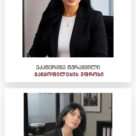
ეკატერინე ტურაშვილი
ᲒᲐᲜᲧᲝᲤᲘᲚᲔᲑᲘᲡ ᲣᲤᲠᲝᲡᲘ