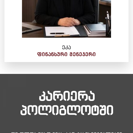
ეკა
ᲤᲘᲜᲐᲜᲡᲣᲠᲘ ᲛᲔᲜᲔᲯᲔᲠᲘ
კარიერა
პოლიგლოტში