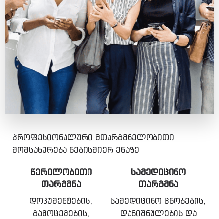
პროფესიონალური მთარგმნელობითი
მომსახურება ნებისმიერ ენაზე
ᲬᲔᲠᲘᲚᲝᲑᲘᲗᲘ
ᲡᲐᲛᲔᲓᲘᲪᲘᲜᲝ
ᲗᲐᲠᲒᲛᲜᲐ
ᲗᲐᲠᲒᲛᲜᲐ
დოკუმენტების,
სამედიცინო ცნობების,
გამოცემების,
დანიშნულების და