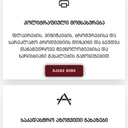
ᲞᲝᲚᲘᲒᲠᲐᲤᲘᲣᲚᲘ ᲛᲝᲛᲡᲐᲮᲣᲠᲔᲑᲐ
ფლაერების, ვიზიტკების, ბროშურებისა და
სარეკლამო პროდუქციის დიზაინი და ბეჭდვა
თანამედროვე ტექნოლოგიებისა და
ხარისხიანი მასალების გამოყენებით
ᲒᲐᲘᲒᲔ ᲛᲔᲢᲘ
ᲡᲐᲙᲐᲓᲐᲡᲢᲠᲝ ᲐᲖᲝᲛᲕᲘᲗᲘ ᲜᲐᲮᲐᲖᲔᲑᲘ