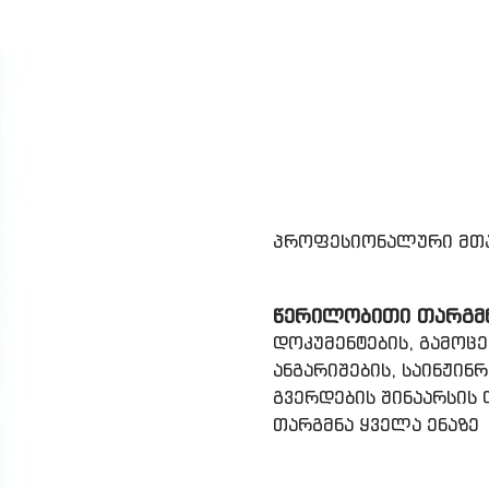
პროფესიონალური მთა
ᲬᲔᲠᲘᲚᲝᲑᲘᲗᲘ ᲗᲐᲠᲒᲛ
დოკუმენტების, გამოცემ
ანგარიშების, საინჟინრ
გვერდების შინაარსის
თარგმნა ყველა ენაზე