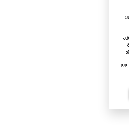
ქ
აკ
ხ
დოკ