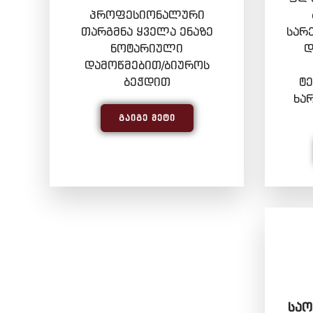
პროფესიონალური
თარგმნა ყველა ენაზე
სარ
ნოტარიული
დ
დამოწმებით/ბიუროს
ბეჭდით
ტ
ხა
ᲒᲐᲘᲒᲔ ᲛᲔᲢᲘ
ᲡᲐᲝ