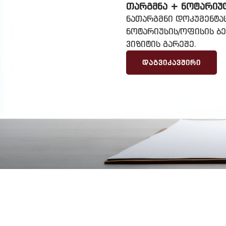
ᲗᲐᲠᲒᲛᲜᲐ + ᲜᲝᲢᲐᲠᲘᲣ
ნათარგმნი დოკუმენტა
ნოტარიუსის/ოფისის ბ
ვიზიტის გარეშე.
ᲓᲐᲒᲕᲘᲙᲐᲕᲨᲘᲠᲘ