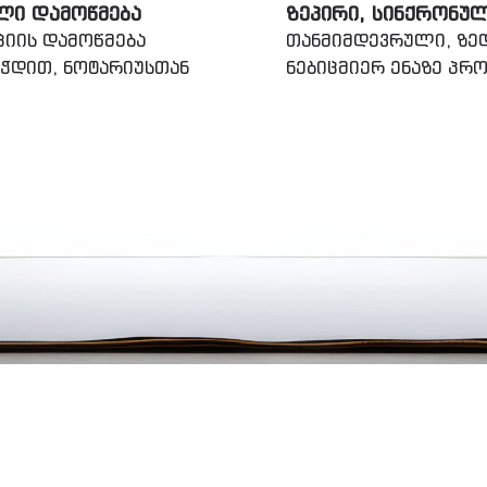
ᲚᲘ ᲓᲐᲛᲝᲬᲛᲔᲑᲐ
ᲖᲔᲞᲘᲠᲘ, ᲡᲘᲜᲥᲠᲝᲜᲣ
ციის დამოწმება
თანმიმდევრული, ზედ
ეჭდით, ნოტარიუსთან
ნებიცმიერ ენაზე პ