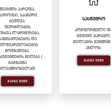
ტექსტის აკრეფა,
სეროქსი, სკანერი,
ᲡᲐᲡᲢᲣᲛᲠᲝ
ბეჭდვა,
ფურცლების
კომფორტული დ
ინძვა,ლამინირება,
მშვიდი გარემო,
განცხადებების და
თელავის ცენტრთ
ელშეკრულებების
ახლოს.
მომზადება,
უმენტების მიღება /
ᲒᲐᲘᲒᲔ ᲛᲔᲢᲘ
გაგზავნა
ელექტრონულად.
ᲒᲐᲘᲒᲔ ᲛᲔᲢᲘ