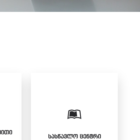
ᲕᲘᲗᲘ
ᲡᲐᲡᲬᲐᲕᲚᲝ ᲪᲔᲜᲢᲠᲘ