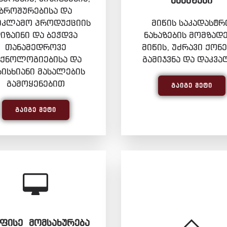
ᲜᲐᲮᲐᲖᲔᲑᲘ
ბროშურებისა და
ეკლამო პროდუქციის
მიწის საკადასტრ
იზაინი და ბეჭდვა
ნახაზების მომზადე
თანამედროვე
მიწის, უძრავი ქონე
ექნოლოგიებისა და
გამიჯვნა და დაკვა
რისხიანი მასალების
გამოყენებით
ᲒᲐᲘᲒᲔ ᲛᲔᲢᲘ
ᲒᲐᲘᲒᲔ ᲛᲔᲢᲘ
ᲤᲘᲡᲔ ᲛᲝᲛᲡᲐᲮᲣᲠᲔᲑᲐ