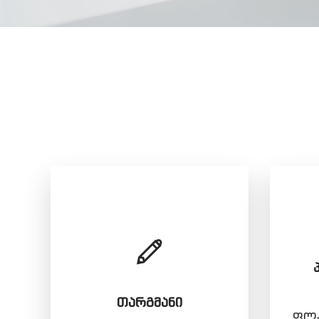
ᲗᲐᲠᲒᲛᲐᲜᲘ
ფლა