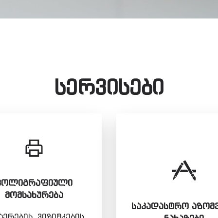
სერვისები
ᲞᲝᲚᲘᲒᲠᲐᲤᲘᲣᲚᲘ
ᲛᲝᲛᲡᲐᲮᲣᲠᲔᲑᲐ
ᲡᲐᲙᲐᲓᲐᲡᲢᲠᲝ ᲐᲖᲝᲛ
ერების, ვიზიტკების,