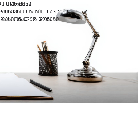
ᲚᲘ ᲗᲐᲠᲒᲛᲜᲐ
მიწევნით ზუსტი თარგმნა
როფესიონალურ დონეზე