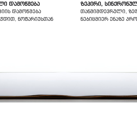
ᲚᲘ ᲓᲐᲛᲝᲬᲛᲔᲑᲐ
ᲖᲔᲞᲘᲠᲘ, ᲡᲘᲜᲥᲠᲝᲜᲣ
ციის დამოწმება
თანმიმდევრული, ზედ
ეჭდით, ნოტარიუსთან
ნებიცმიერ ენაზე პ