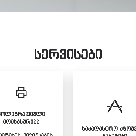
სერვისები
ᲞᲝᲚᲘᲒᲠᲐᲤᲘᲣᲚᲘ
ᲛᲝᲛᲡᲐᲮᲣᲠᲔᲑᲐ
ᲡᲐᲙᲐᲓᲐᲡᲢᲠᲝ ᲐᲖᲝᲛ
ერების, ვიზიტკების,