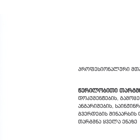
პროფესიონალური მთა
ᲬᲔᲠᲘᲚᲝᲑᲘᲗᲘ ᲗᲐᲠᲒᲛ
დოკუმენტების, გამოცემ
ანგარიშების, საინჟინრ
გვერდების შინაარსის
თარგმნა ყველა ენაზე