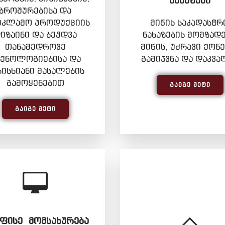
ᲜᲐᲮᲐᲖᲔᲑᲘ
ბროშურებისა და
ეკლამო პროდუქციის
მიწის საკადასტრ
იზაინი და ბეჭდვა
ნახაზების მომზადე
თანამედროვე
მიწის, უძრავი ქონე
ექნოლოგიებისა და
გამიჯვნა და დაკვა
რისხიანი მასალების
გამოყენებით
ᲒᲐᲘᲒᲔ ᲛᲔᲢᲘ
ᲒᲐᲘᲒᲔ ᲛᲔᲢᲘ
ᲤᲘᲡᲔ ᲛᲝᲛᲡᲐᲮᲣᲠᲔᲑᲐ