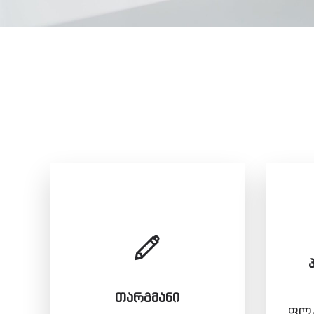
ᲗᲐᲠᲒᲛᲐᲜᲘ
ფლა