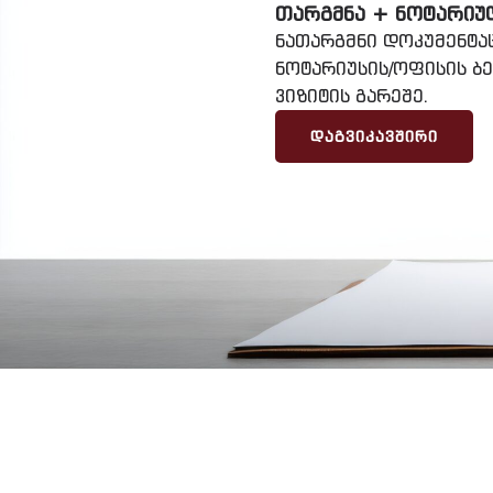
ᲗᲐᲠᲒᲛᲜᲐ + ᲜᲝᲢᲐᲠᲘᲣ
ნათარგმნი დოკუმენტა
ნოტარიუსის/ოფისის ბ
ვიზიტის გარეშე.
ᲓᲐᲒᲕᲘᲙᲐᲕᲨᲘᲠᲘ