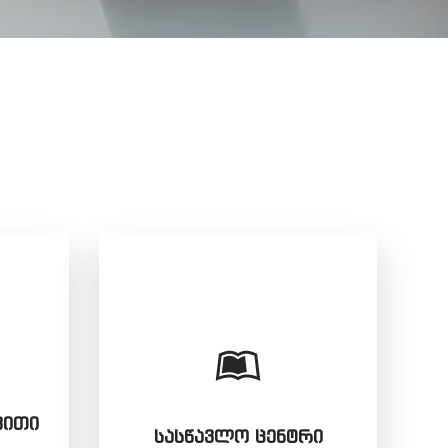
ᲕᲘᲗᲘ
ᲡᲐᲡᲬᲐᲕᲚᲝ ᲪᲔᲜᲢᲠᲘ