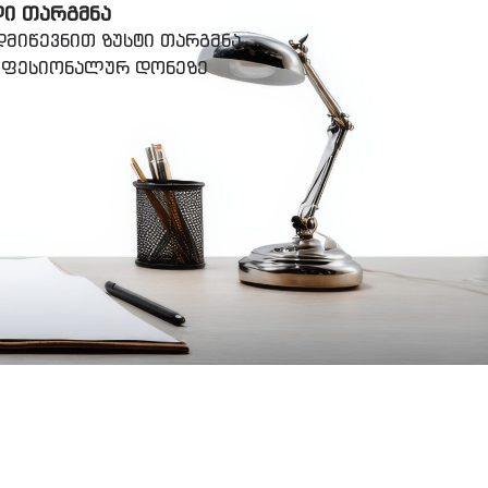
ᲚᲘ ᲗᲐᲠᲒᲛᲜᲐ
მიწევნით ზუსტი თარგმნა
როფესიონალურ დონეზე