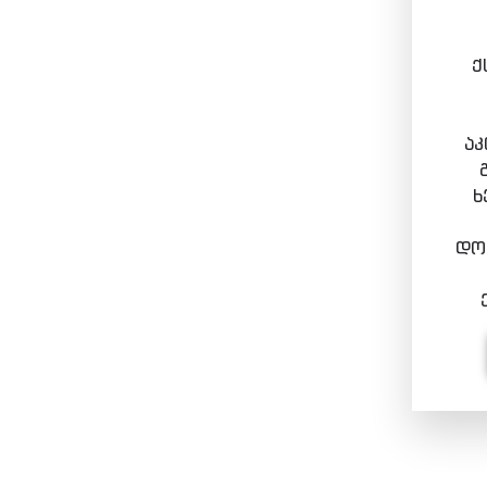
ქ
აკ
ხ
დოკ