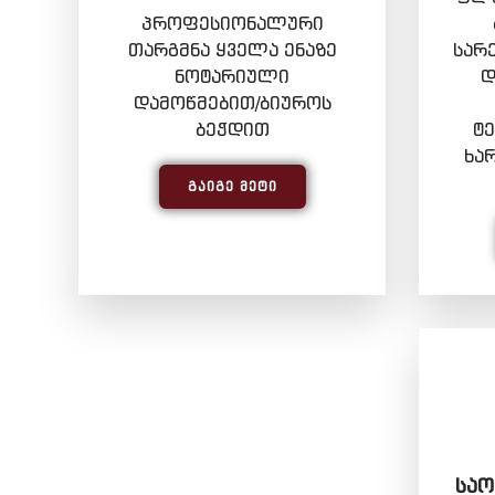
პროფესიონალური
თარგმნა ყველა ენაზე
სარ
ნოტარიული
დ
დამოწმებით/ბიუროს
ბეჭდით
ტ
ხა
ᲒᲐᲘᲒᲔ ᲛᲔᲢᲘ
ᲡᲐᲝ