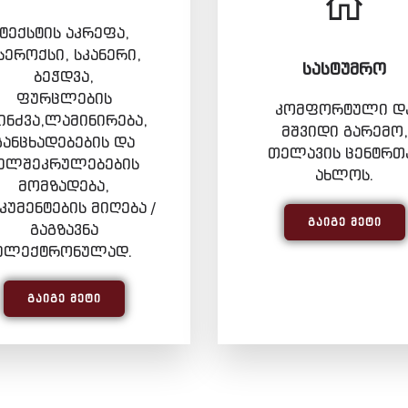
ტექსტის აკრეფა,
სეროქსი, სკანერი,
ᲡᲐᲡᲢᲣᲛᲠᲝ
ბეჭდვა,
ფურცლების
კომფორტული დ
ინძვა,ლამინირება,
მშვიდი გარემო,
განცხადებების და
თელავის ცენტრთ
ელშეკრულებების
ახლოს.
მომზადება,
უმენტების მიღება /
ᲒᲐᲘᲒᲔ ᲛᲔᲢᲘ
გაგზავნა
ელექტრონულად.
ᲒᲐᲘᲒᲔ ᲛᲔᲢᲘ