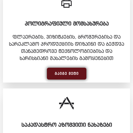
ᲞᲝᲚᲘᲒᲠᲐᲤᲘᲣᲚᲘ ᲛᲝᲛᲡᲐᲮᲣᲠᲔᲑᲐ
ფლაერების, ვიზიტკების, ბროშურებისა და
სარეკლამო პროდუქციის დიზაინი და ბეჭდვა
თანამედროვე ტექნოლოგიებისა და
ხარისხიანი მასალების გამოყენებით
ᲒᲐᲘᲒᲔ ᲛᲔᲢᲘ
ᲡᲐᲙᲐᲓᲐᲡᲢᲠᲝ ᲐᲖᲝᲛᲕᲘᲗᲘ ᲜᲐᲮᲐᲖᲔᲑᲘ