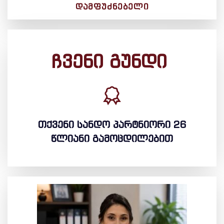
ᲓᲐᲛᲤᲣᲫᲜᲔᲑᲔᲚᲘ
ჩვენი გუნდი
თქვენი სანდო პარტნიორი 26
წლიანი გამოცდილებით