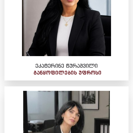
ეკატერინე ტურაშვილი
ᲒᲐᲜᲧᲝᲤᲘᲚᲔᲑᲘᲡ ᲣᲤᲠᲝᲡᲘ