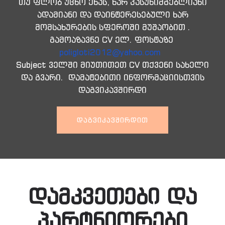
თუ ფლობ უცხო ენას, ხარ პასუხიმგებლიანი
ადამიანი და დაინტერესებული ხარ
მომსახურების სფეროში მუშაობით .
გამოაზავნე CV ელ. ფოსტაზე
poligloti2012@yahoo.com
Subject ველში მიუთითეთ CV თქვენი სახელი
და გვარი. დამატებითი ინფორმაციისთვის
დაგვიკავშირდი
ᲓᲐᲒᲕᲘᲙᲐᲕᲨᲘᲠᲓᲘᲗ
დამკვეთები და
პარტნიორები