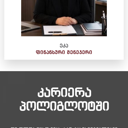
ეკა
ᲤᲘᲜᲐᲜᲡᲣᲠᲘ ᲛᲔᲜᲔᲯᲔᲠᲘ
კარიერა
პოლიგლოტში