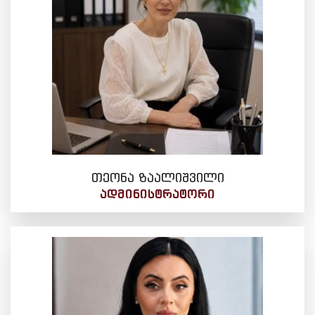
თეონა ზაალიშვილი
ᲐᲓᲛᲘᲜᲘᲡᲢᲠᲐᲢᲝᲠᲘ