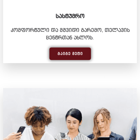
ᲡᲐᲡᲢᲣᲛᲠᲝ
კომფორტული და მშვიდი გარემო, თელავის
ცენტრთან ახლოს.
ᲒᲐᲘᲒᲔ ᲛᲔᲢᲘ