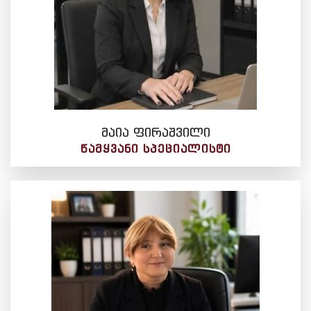
მაია ფირაშვილი
ᲬᲐᲛᲧᲕᲐᲜᲘ ᲡᲞᲔᲪᲘᲐᲚᲘᲡᲢᲘ