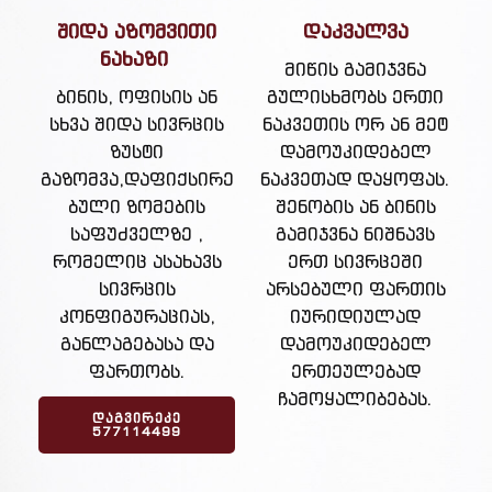
შიდა აზომვითი
დაკვალვა
ნახაზი
მიწის გამიჯვნა
ბინის, ოფისის ან
გულისხმობს ერთი
სხვა შიდა სივრცის
ნაკვეთის ორ ან მეტ
ზუსტი
დამოუკიდებელ
გაზომვა,დაფიქსირე
ნაკვეთად დაყოფას.
ბული ზომების
შენობის ან ბინის
საფუძველზე ,
გამიჯვნა ნიშნავს
რომელიც ასახავს
ერთ სივრცეში
სივრცის
არსებული ფართის
კონფიგურაციას,
იურიდიულად
განლაგებასა და
დამოუკიდებელ
ფართობს.
ერთეულებად
ჩამოყალიბებას.
ᲓᲐᲒᲕᲘᲠᲔᲙᲔ
577114499