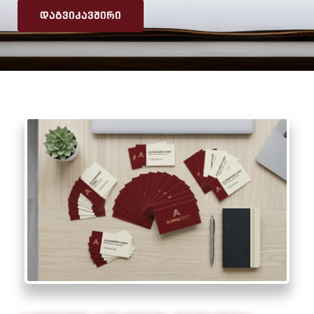
ᲓᲐᲒᲕᲘᲙᲐᲕᲨᲘᲠᲘ