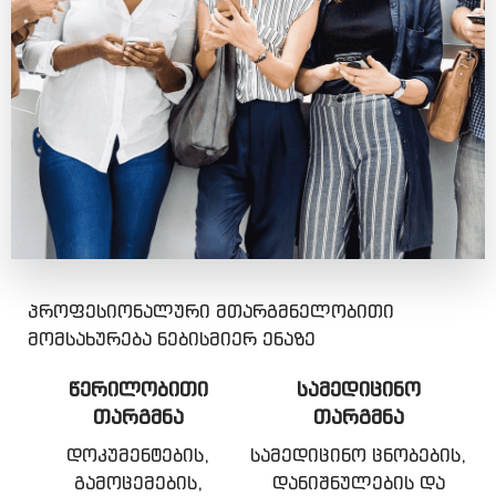
პროფესიონალური მთარგმნელობითი
მომსახურება ნებისმიერ ენაზე
ᲬᲔᲠᲘᲚᲝᲑᲘᲗᲘ
ᲡᲐᲛᲔᲓᲘᲪᲘᲜᲝ
ᲗᲐᲠᲒᲛᲜᲐ
ᲗᲐᲠᲒᲛᲜᲐ
დოკუმენტების,
სამედიცინო ცნობების,
გამოცემების,
დანიშნულების და