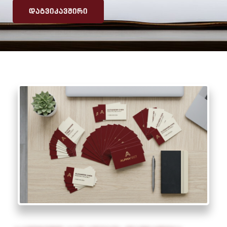
ᲓᲐᲒᲕᲘᲙᲐᲕᲨᲘᲠᲘ