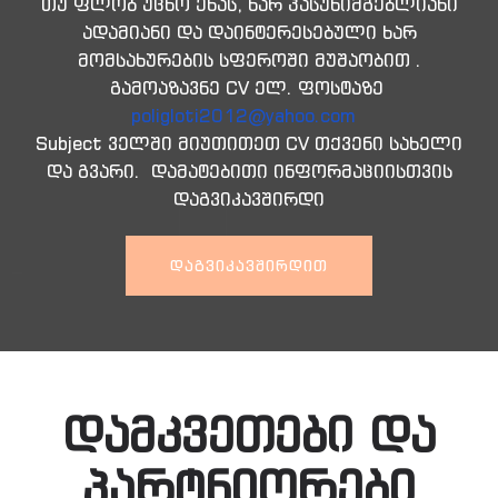
თუ ფლობ უცხო ენას, ხარ პასუხიმგებლიანი
ადამიანი და დაინტერესებული ხარ
მომსახურების სფეროში მუშაობით .
გამოაზავნე CV ელ. ფოსტაზე
poligloti2012@yahoo.com
Subject ველში მიუთითეთ CV თქვენი სახელი
და გვარი. დამატებითი ინფორმაციისთვის
დაგვიკავშირდი
ᲓᲐᲒᲕᲘᲙᲐᲕᲨᲘᲠᲓᲘᲗ
დამკვეთები და
პარტნიორები