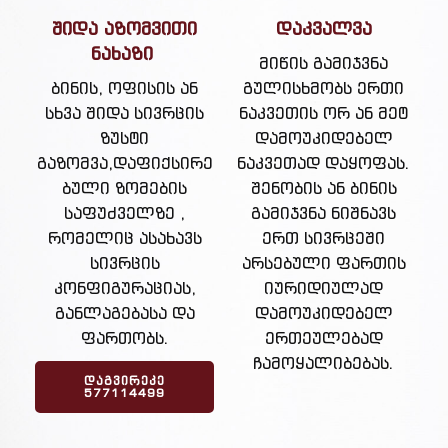
შიდა აზომვითი
დაკვალვა
ნახაზი
მიწის გამიჯვნა
ბინის, ოფისის ან
გულისხმობს ერთი
სხვა შიდა სივრცის
ნაკვეთის ორ ან მეტ
ზუსტი
დამოუკიდებელ
გაზომვა,დაფიქსირე
ნაკვეთად დაყოფას.
ბული ზომების
შენობის ან ბინის
საფუძველზე ,
გამიჯვნა ნიშნავს
რომელიც ასახავს
ერთ სივრცეში
სივრცის
არსებული ფართის
კონფიგურაციას,
იურიდიულად
განლაგებასა და
დამოუკიდებელ
ფართობს.
ერთეულებად
ჩამოყალიბებას.
ᲓᲐᲒᲕᲘᲠᲔᲙᲔ
577114499