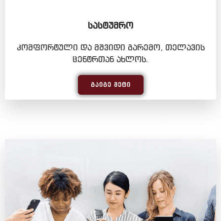
ᲡᲐᲡᲢᲣᲛᲠᲝ
კომფორტული და მშვიდი გარემო, თელავის
ცენტრთან ახლოს.
ᲒᲐᲘᲒᲔ ᲛᲔᲢᲘ