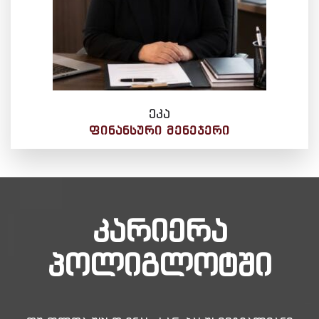
ეკა
ᲤᲘᲜᲐᲜᲡᲣᲠᲘ ᲛᲔᲜᲔᲯᲔᲠᲘ
კარიერა
პოლიგლოტში