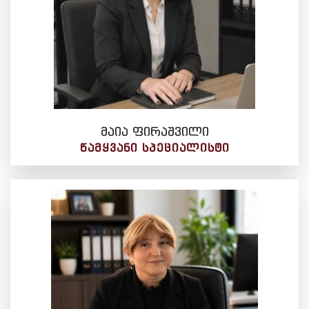
მაია ფირაშვილი
ᲬᲐᲛᲧᲕᲐᲜᲘ ᲡᲞᲔᲪᲘᲐᲚᲘᲡᲢᲘ