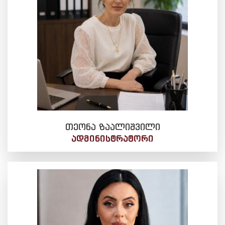
თეონა ზაალიშვილი
ᲐᲓᲛᲘᲜᲘᲡᲢᲠᲐᲢᲝᲠᲘ