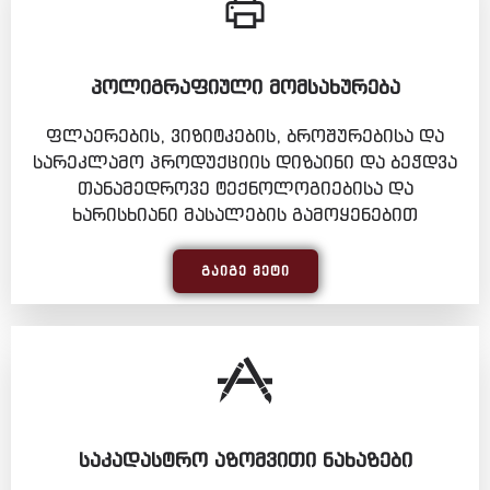
ᲞᲝᲚᲘᲒᲠᲐᲤᲘᲣᲚᲘ ᲛᲝᲛᲡᲐᲮᲣᲠᲔᲑᲐ
ფლაერების, ვიზიტკების, ბროშურებისა და
სარეკლამო პროდუქციის დიზაინი და ბეჭდვა
თანამედროვე ტექნოლოგიებისა და
ხარისხიანი მასალების გამოყენებით
ᲒᲐᲘᲒᲔ ᲛᲔᲢᲘ
ᲡᲐᲙᲐᲓᲐᲡᲢᲠᲝ ᲐᲖᲝᲛᲕᲘᲗᲘ ᲜᲐᲮᲐᲖᲔᲑᲘ