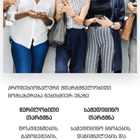
პროფესიონალური მთარგმნელობითი
მომსახურება ნებისმიერ ენაზე
ᲬᲔᲠᲘᲚᲝᲑᲘᲗᲘ
ᲡᲐᲛᲔᲓᲘᲪᲘᲜᲝ
ᲗᲐᲠᲒᲛᲜᲐ
ᲗᲐᲠᲒᲛᲜᲐ
დოკუმენტების,
სამედიცინო ცნობების,
გამოცემების,
დანიშნულების და