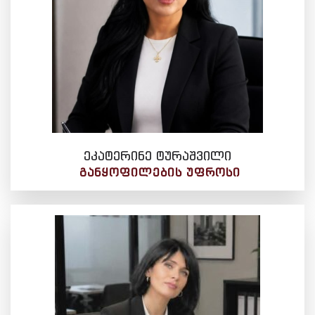
ეკატერინე ტურაშვილი
ᲒᲐᲜᲧᲝᲤᲘᲚᲔᲑᲘᲡ ᲣᲤᲠᲝᲡᲘ