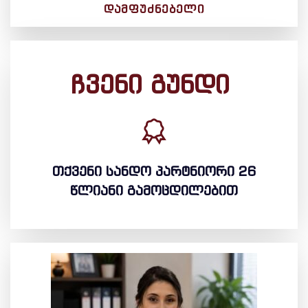
ᲓᲐᲛᲤᲣᲫᲜᲔᲑᲔᲚᲘ
ჩვენი გუნდი
თქვენი სანდო პარტნიორი 26
წლიანი გამოცდილებით