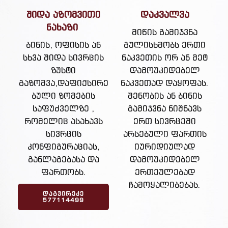
შიდა აზომვითი
დაკვალვა
ნახაზი
მიწის გამიჯვნა
ბინის, ოფისის ან
გულისხმობს ერთი
სხვა შიდა სივრცის
ნაკვეთის ორ ან მეტ
ზუსტი
დამოუკიდებელ
გაზომვა,დაფიქსირე
ნაკვეთად დაყოფას.
ბული ზომების
შენობის ან ბინის
საფუძველზე ,
გამიჯვნა ნიშნავს
რომელიც ასახავს
ერთ სივრცეში
სივრცის
არსებული ფართის
კონფიგურაციას,
იურიდიულად
განლაგებასა და
დამოუკიდებელ
ფართობს.
ერთეულებად
ჩამოყალიბებას.
ᲓᲐᲒᲕᲘᲠᲔᲙᲔ
577114499