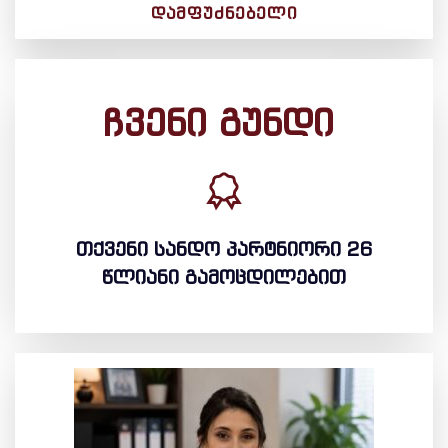
ᲓᲐᲛᲤᲣᲫᲜᲔᲑᲔᲚᲘ
ჩვენი გუნდი
თქვენი სანდო პარტნიორი 26
წლიანი გამოცდილებით