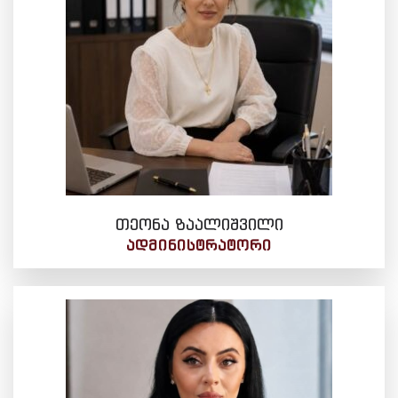
თეონა ზაალიშვილი
ᲐᲓᲛᲘᲜᲘᲡᲢᲠᲐᲢᲝᲠᲘ