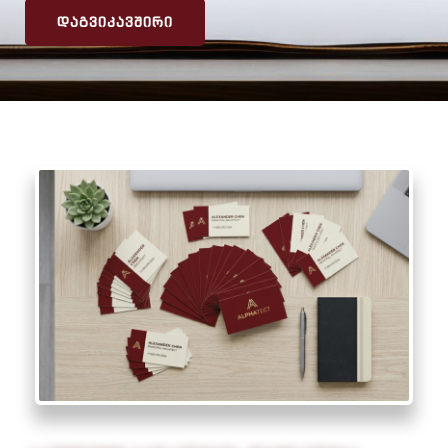
ᲓᲐᲒᲕᲘᲙᲐᲕᲨᲘᲠᲘ