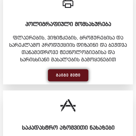
ᲞᲝᲚᲘᲒᲠᲐᲤᲘᲣᲚᲘ ᲛᲝᲛᲡᲐᲮᲣᲠᲔᲑᲐ
ფლაერების, ვიზიტკების, ბროშურებისა და
სარეკლამო პროდუქციის დიზაინი და ბეჭდვა
თანამედროვე ტექნოლოგიებისა და
ხარისხიანი მასალების გამოყენებით
ᲒᲐᲘᲒᲔ ᲛᲔᲢᲘ
ᲡᲐᲙᲐᲓᲐᲡᲢᲠᲝ ᲐᲖᲝᲛᲕᲘᲗᲘ ᲜᲐᲮᲐᲖᲔᲑᲘ