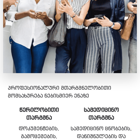
პროფესიონალური მთარგმნელობითი
მომსახურება ნებისმიერ ენაზე
ᲬᲔᲠᲘᲚᲝᲑᲘᲗᲘ
ᲡᲐᲛᲔᲓᲘᲪᲘᲜᲝ
ᲗᲐᲠᲒᲛᲜᲐ
ᲗᲐᲠᲒᲛᲜᲐ
დოკუმენტების,
სამედიცინო ცნობების,
გამოცემების,
დანიშნულების და