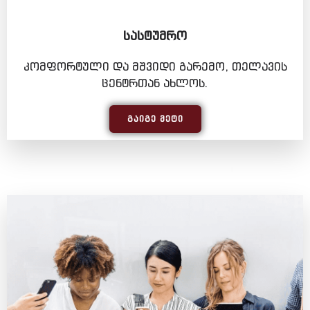
ᲡᲐᲡᲢᲣᲛᲠᲝ
კომფორტული და მშვიდი გარემო, თელავის
ცენტრთან ახლოს.
ᲒᲐᲘᲒᲔ ᲛᲔᲢᲘ