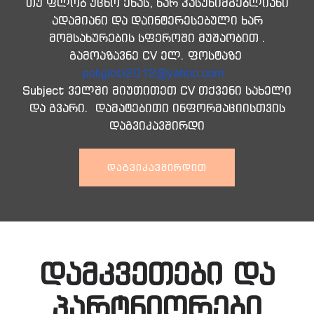
თუ ფლობ უცხო ენას, ხარ პასუხიმგებლიანი
ადამიანი და დაინტერესებული ხარ
მომსახურების სფეროში მუშაობით .
გამოაზავნე CV ელ. ფოსტაზე
poligloti2012@yahoo.com
Subject ველში მიუთითეთ CV თქვენი სახელი
და გვარი. დამატებითი ინფორმაციისთვის
დაგვიკავშირდი
ᲓᲐᲒᲕᲘᲙᲐᲕᲨᲘᲠᲓᲘᲗ
დამკვეთები და
პარტნიორები