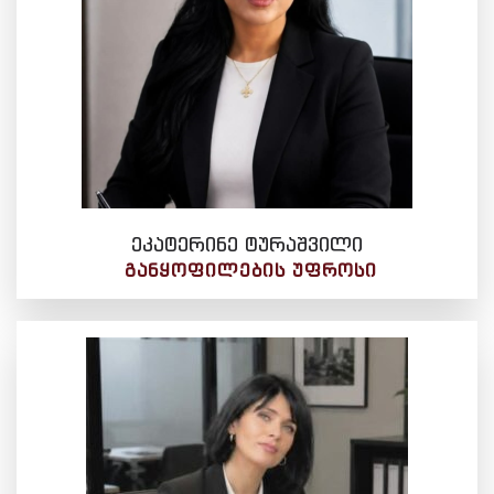
ეკატერინე ტურაშვილი
ᲒᲐᲜᲧᲝᲤᲘᲚᲔᲑᲘᲡ ᲣᲤᲠᲝᲡᲘ