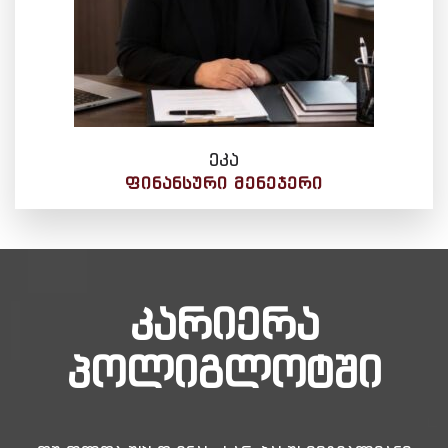
ეკა
ᲤᲘᲜᲐᲜᲡᲣᲠᲘ ᲛᲔᲜᲔᲯᲔᲠᲘ
კარიერა
პოლიგლოტში