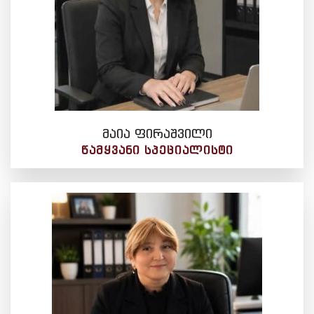
მაია ფირაშვილი
ᲬᲐᲛᲧᲕᲐᲜᲘ ᲡᲞᲔᲪᲘᲐᲚᲘᲡᲢᲘ